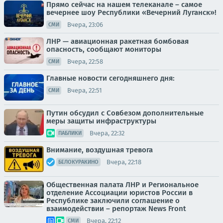
Прямо сейчас на нашем телеканале – самое
вечернее шоу Республики «Вечерний Луганск»!
Вчера, 23:06
СМИ
ЛНР — авиационная ракетная бомбовая
опасность, сообщают мониторы
Вчера, 22:58
СМИ
Главные новости сегодняшнего дня:
Вчера, 22:51
СМИ
Путин обсудил с Совбезом дополнительные
меры защиты инфраструктуры
Вчера, 22:32
ПАБЛИКИ
Внимание, воздушная тревога
Вчера, 22:18
БЕЛОКУРАКИНО
Общественная палата ЛНР и Региональное
отделение Ассоциации юристов России в
Республике заключили соглашение о
взаимодействии – репортаж News Front
Вчера, 22:12
СМИ