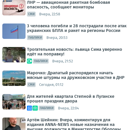
ЛНР — авиационная ракетная бомбовая
опасность, сообщают мониторы
Вчера, 22:58
СМИ
3 человека погибли и 28 пострадали после атак
украинских БПЛА и ракет на регионы России
Вчера, 20:53
ПАБЛИКИ
Трогательная новость: львица Сима уверенно
идёт на поправку!
Вчера, 21:52
ПАБЛИКИ
Марочко: Драпатый распорядился начать
мясные штурмы на дружковском участке в ДНР
Сегодня, 01:12
СМИ
Для жителей квартала Степной в Луганске
прошел праздник двора
Вчера, 22:04
ПАБЛИКИ
Артём Шейнин: Вчера, комментируя для
издания ANNA-NEWS новые назначения на
высшие должности в Министерстве Обороны,