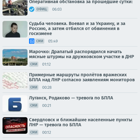
Оперативная обстановка за прошедшие сутки:
06:03
ОФИЦ.
Судьба человека. Воевал и за Украину, и за
Россию, а затем отбился от обвинения в
госизмене
05:49
СМИ
Марочко: Драпатый распорядился начать
мясные штурмы на дружковском участке в ДНР
01:12
СМИ
Примерные маршруты пролётов вражеских
БПЛА над ЛНР согласно заявлениям мониторов
00:28
СМИ
Луганск, Родаково — тревога по БПЛА
00:21
СМИ
Свердловск и ближайшие населенные пункты
ЛНР — тревога по БПЛА
00:12
СМИ