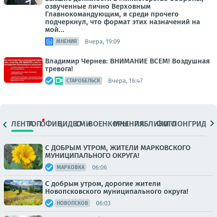
озвученные лично Верховным
Главнокомандующим, я среди прочего
подчеркнул, что формат этих назначений на
мой...
Вчера, 19:09
МНЕНИЯ
Владимир Чернев: ВНИМАНИЕ ВСЕМ! Воздушная
тревога!
Вчера, 16:47
СТАРОБЕЛЬСК
ЛЕНТА
ТОП
ОФИЦ.
ВИДЕО
СМИ
ВОЕНКОРЫ
МНЕНИЯ
ПАБЛИКИ
ФОТО
ЛОНГРИДЫ
С ДОБРЫМ УТРОМ, ЖИТЕЛИ МАРКОВСКОГО
МУНИЦИПАЛЬНОГО ОКРУГА!
06:06
МАРКОВКА
С добрым утром, дорогие жители
Новопсковского муниципального округа!
06:03
НОВОПСКОВ