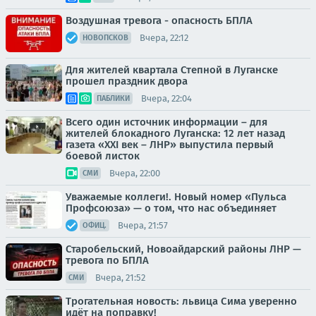
Воздушная тревога - опасность БПЛА
Вчера, 22:12
НОВОПСКОВ
Для жителей квартала Степной в Луганске
прошел праздник двора
Вчера, 22:04
ПАБЛИКИ
Всего один источник информации – для
жителей блокадного Луганска: 12 лет назад
газета «XXI век – ЛНР» выпустила первый
боевой листок
Вчера, 22:00
СМИ
Уважаемые коллеги!. Новый номер «Пульса
Профсоюза» — о том, что нас объединяет
Вчера, 21:57
ОФИЦ.
Старобельский, Новоайдарский районы ЛНР —
тревога по БПЛА
Вчера, 21:52
СМИ
Трогательная новость: львица Сима уверенно
идёт на поправку!