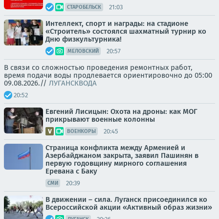
21:03
СТАРОБЕЛЬСК
Интеллект, спорт и награды: на стадионе
«Строитель» состоялся шахматный турнир ко
Дню физкультурника!
20:57
МЕЛОВСКИЙ
В связи со сложностью проведения ремонтных работ,
время подачи воды продлевается ориентировочно до 05:00
09.08.2026.//
ЛУГАНСКВОДА
20:52
Евгений Лисицын: Охота на дроны: как МОГ
прикрывают военные колонны
20:45
ВОЕНКОРЫ
Страница конфликта между Арменией и
Азербайджаном закрыта, заявил Пашинян в
первую годовщину мирного соглашения
Еревана с Баку
20:39
СМИ
В движении – сила. Луганск присоединился ко
Всероссийской акции «Активный образ жизни»