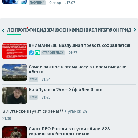
Сегодня, 17:07
ПАБЛИКИ
ЛЕНТА
ТОП
ОФИЦ.
ВИДЕО
СМИ
ВОЕНКОРЫ
МНЕНИЯ
ПАБЛИКИ
ФОТО
ЛОНГРИДЫ
ВНИМАНИЕ!!!. Воздушная тревога сохраняется!
21:57
СТАРОБЕЛЬСК
Самое важное к этому часу в новом выпуске
«Вести
21:54
СМИ
На «Луганск 24» – Х/ф «Лев Яшин
21:45
СМИ
В Луганске звучит сирена!//
Луганск 24
21:30
Силы ПВО России за сутки сбили 828
украинских беспилотников