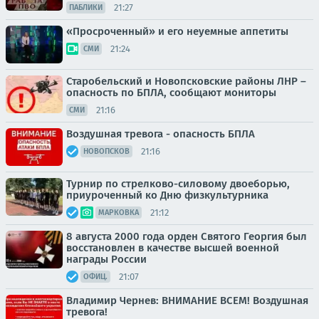
21:27
ПАБЛИКИ
«Просроченный» и его неуемные аппетиты
21:24
СМИ
Старобельский и Новопсковские районы ЛНР –
опасность по БПЛА, сообщают мониторы
21:16
СМИ
Воздушная тревога - опасность БПЛА
21:16
НОВОПСКОВ
Турнир по стрелково-силовому двоеборью,
приуроченный ко Дню физкультурника
21:12
МАРКОВКА
8 августа 2000 года орден Святого Георгия был
восстановлен в качестве высшей военной
награды России
21:07
ОФИЦ.
Владимир Чернев: ВНИМАНИЕ ВСЕМ! Воздушная
тревога!