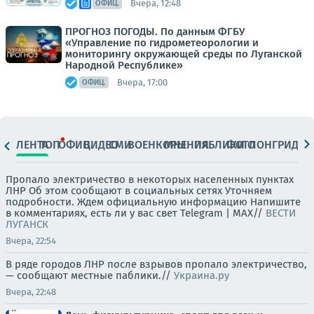
Вчера, 12:48
ОФИЦ.
ПРОГНОЗ ПОГОДЫ. По данным ФГБУ
«Управление по гидрометеорологии и
мониторингу окружающей среды по Луганской
Народной Республике»
Вчера, 17:00
ОФИЦ.
ЛЕНТА
ТОП
ОФИЦ.
ВИДЕО
СМИ
ВОЕНКОРЫ
МНЕНИЯ
ПАБЛИКИ
ФОТО
ЛОНГРИДЫ
Пропало электричество в некоторых населенных пунктах
ЛНР Об этом сообщают в социальных сетях Уточняем
подробности. Ждем официальную информацию Напишите
в комментариях, есть ли у вас свет Telegram | MAX//
ВЕСТИ
ЛУГАНСК
Вчера, 22:54
В ряде городов ЛНР после взрывов пропало электричество,
— сообщают местные паблики.//
Украина.ру
Вчера, 22:48