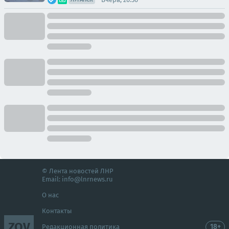
© Лента новостей ЛНР
Email:
info@lnrnews.ru
О нас
Контакты
ZOV
18+
Редакционная политика