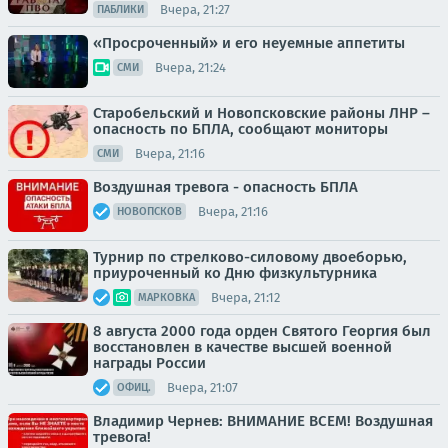
Вчера, 21:27
ПАБЛИКИ
«Просроченный» и его неуемные аппетиты
Вчера, 21:24
СМИ
Старобельский и Новопсковские районы ЛНР –
опасность по БПЛА, сообщают мониторы
Вчера, 21:16
СМИ
Воздушная тревога - опасность БПЛА
Вчера, 21:16
НОВОПСКОВ
Турнир по стрелково-силовому двоеборью,
приуроченный ко Дню физкультурника
Вчера, 21:12
МАРКОВКА
8 августа 2000 года орден Святого Георгия был
восстановлен в качестве высшей военной
награды России
Вчера, 21:07
ОФИЦ.
Владимир Чернев: ВНИМАНИЕ ВСЕМ! Воздушная
тревога!