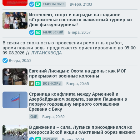
Вчера, 21:03
СТАРОБЕЛЬСК
Интеллект, спорт и награды: на стадионе
«Строитель» состоялся шахматный турнир ко
Дню физкультурника!
Вчера, 20:57
МЕЛОВСКИЙ
В связи со сложностью проведения ремонтных работ,
время подачи воды продлевается ориентировочно до 05:00
09.08.2026.//
ЛУГАНСКВОДА
Вчера, 20:52
Евгений Лисицын: Охота на дроны: как МОГ
прикрывают военные колонны
Вчера, 20:45
ВОЕНКОРЫ
Страница конфликта между Арменией и
Азербайджаном закрыта, заявил Пашинян в
первую годовщину мирного соглашения
Еревана с Баку
Вчера, 20:39
СМИ
В движении – сила. Луганск присоединился ко
Всероссийской акции «Активный образ жизни»
Вчера, 20:36
ЛУГАНСК