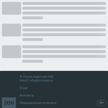
© Лента новостей ЛНР
Email:
info@lnrnews.ru
О нас
Контакты
ZOV
18+
Редакционная политика