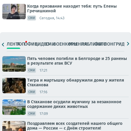
Когда призвание находит тебя: путь Елены
Гречишкиной
Сегодня, 14:43
СМИ
ЛЕНТА
ТОП
ОФИЦ.
ВИДЕО
СМИ
ВОЕНКОРЫ
МНЕНИЯ
ПАБЛИКИ
ФОТО
ЛОНГРИДЫ
Пять человек погибли в Белгороде и 25 ранены
в результате атак ВСУ
17:21
СМИ
Тигра и мартышку обнаружили дома у жителя
Стаханова
17:16
СМИ
В Стаханове осудили мужчину за незаконное
содержание диких животных
17:09
СМИ
Поздравляем всех создателей нашего общего
дома — России — с Днём строителя!