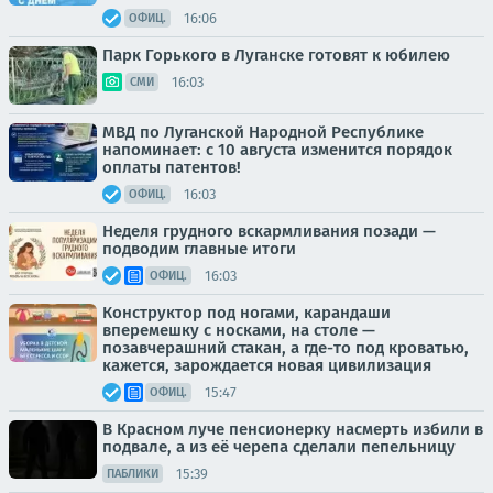
16:06
ОФИЦ.
Парк Горького в Луганске готовят к юбилею
16:03
СМИ
МВД по Луганской Народной Республике
напоминает: с 10 августа изменится порядок
оплаты патентов!
16:03
ОФИЦ.
Неделя грудного вскармливания позади —
подводим главные итоги
16:03
ОФИЦ.
Конструктор под ногами, карандаши
вперемешку с носками, на столе —
позавчерашний стакан, а где-то под кроватью,
кажется, зарождается новая цивилизация
15:47
ОФИЦ.
В Красном луче пенсионерку насмерть избили в
подвале, а из её черепа сделали пепельницу
15:39
ПАБЛИКИ