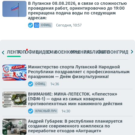
В Луганске 08.08.2026, в связи со сложностью
проведения работ, ориентировочно до 19:00
прекращена подача воды по следующим
адресам:
Сегодня, 10:57
ОФИЦ.
ЛЕНТА
ТОП
ОФИЦ.
ВИДЕО
СМИ
ВОЕНКОРЫ
МНЕНИЯ
ПАБЛИКИ
ФОТО
ЛОНГРИДЫ
Министерство спорта Луганской Народной
Республики поздравляет с профессиональным
праздником — Днём физкультурника!
14:36
ОФИЦ.
ВНИМАНИЕ: МИНА-ЛЕПЕСТОК. «Лепесток»
(ПФМ-1) — одна из самых коварных
противопехотных мин нажимного действия
14:30
КРАСНЫЙ ЛУЧ
Андрей Губарев: В республике планируется
создание современного комплекса по
переработке отходов «Антрацит»