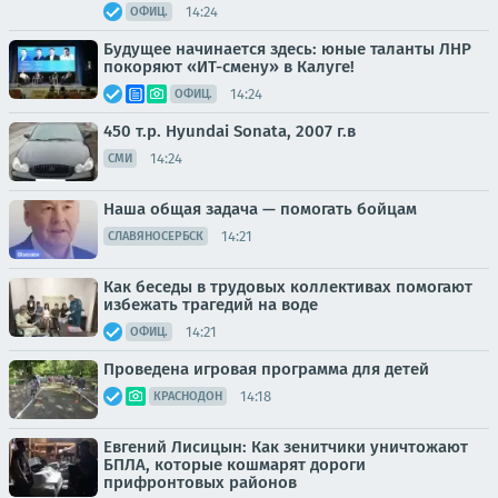
14:24
ОФИЦ.
Будущее начинается здесь: юные таланты ЛНР
покоряют «ИТ-смену» в Калуге!
14:24
ОФИЦ.
450 т.p. Hyundai Sonata, 2007 г.в
14:24
СМИ
Наша общая задача — помогать бойцам
14:21
СЛАВЯНОСЕРБСК
Как беседы в трудовых коллективах помогают
избежать трагедий на воде
14:21
ОФИЦ.
Проведена игровая программа для детей
14:18
КРАСНОДОН
Евгений Лисицын: Как зенитчики уничтожают
БПЛА, которые кошмарят дороги
прифронтовых районов