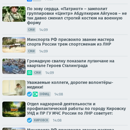
По зову сердца. «Патриот» – замполит
группировки «Центр» Абдулкерим Айгунов – не
так давно сменил строгий костюм на военную
форму
14:09
СМИ
Минспорта РФ присвоило звание мастера
спорта России трем спортсменам из ЛНР
14:09
СМИ
Громадную свалку показали луганчане на
квартале Героев Сталинграда
14:09
СМИ
Уважаемые коллеги, дорогие волонтёры-
медики!
14:08
ОФИЦ.
Отдел надзорной деятельности и
профилактической работы по городу Кировску
УНД и ПР ГУ МЧС России по ЛНР советует:
14:08
КИРОВСК