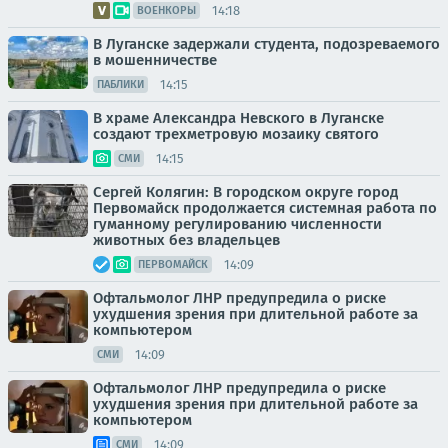
14:18
ВОЕНКОРЫ
В Луганске задержали студента, подозреваемого
в мошенничестве
14:15
ПАБЛИКИ
В храме Александра Невского в Луганске
создают трехметровую мозаику святого
14:15
СМИ
Сергей Колягин: В городском округе город
Первомайск продолжается системная работа по
гуманному регулированию численности
животных без владельцев
14:09
ПЕРВОМАЙСК
Офтальмолог ЛНР предупредила о риске
ухудшения зрения при длительной работе за
компьютером
14:09
СМИ
Офтальмолог ЛНР предупредила о риске
ухудшения зрения при длительной работе за
компьютером
14:09
СМИ