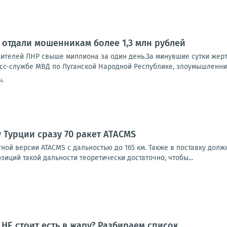
е отдали мошенникам более 1,3 млн рублей
ителей ЛНР свыше миллиона за один день.За минувшие сутки жер
есс-службе МВД по Луганской Народной Республике, злоумышленник
04
у Турции сразу 70 ракет ATACMS
тной версии ATACMS с дальностью до 165 км. Также в поставку дол
зиций такой дальности теоретически достаточно, чтобы...
 НЕ стоит есть в жару? Разбираем список