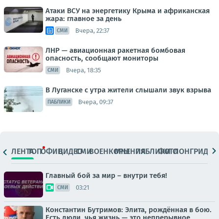
Атаки ВСУ на энергетику Крыма и африканская
жара: главное за день
Вчера, 22:37
СМИ
ЛНР — авиационная ракетная бомбовая
опасность, сообщают мониторы
Вчера, 18:35
СМИ
В Луганске с утра жители слышали звук взрыва
Вчера, 09:37
ПАБЛИКИ
ЛЕНТА
ТОП
ОФИЦ.
ВИДЕО
СМИ
ВОЕНКОРЫ
МНЕНИЯ
ПАБЛИКИ
ФОТО
ЛОНГРИДЫ
Главный бой за мир – внутри тебя!
03:21
СМИ
Константин Бутримов: Элита, рождённая в бою.
Есть люди, чья жизнь — это непрерывное