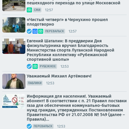
пешеходного перехода по улице Московской
12:57
СМИ
«Чистый четверг» в Чернухино прошел
плодотворно
12:57
ПЕРЕВАЛЬСК
Евгений Шаталин: В преддверии Дня
физкультурника вручил Благодарность
Министерства спорта Луганской Народной
Республики коллективу «Рубежанской
спортивной школы»
12:53
РУБЕЖНОЕ
Уважаемый Михаил Артёмович!
12:53
ПАБЛИКИ
Информация для населения!. Уважаемый
абонент! В соответствии с п. 21 Правил поставки
газа для обеспечения коммунально-бытовых
нужд граждан, утвержденных Постановлением
Правительства РФ от 21.07.2008 № 549 (далее –
Правила)...
12:53
ПЕРЕВАЛЬСК