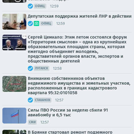
12:59
ОФИЦ.
Депутатская поддержка жителей ЛНР в действии
12:59
ОФИЦ.
Сергей Цемкало: Этим летом состоялся форум
«Территория смыслов» – одна из крупнейших
образовательных площадок страны, которая
ежегодно объединяет молодежь,
представителей органов власти, экспертов и
общественных деятелей
12:58
ЛУГАНСК
Вниманию собственников объектов
недвижимого имущества и земельных участков,
расположенных в границах кадастрового
квартала 95:32:0101058
12:57
СТАХАНОВ
Силы ПВО России за неделю сбили 91
авиабомбу и 6,5 тыс
12:57
СМИ
В Брянке стартовал ремонт подземного