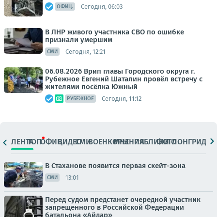
Сегодня, 06:03
ОФИЦ.
В ЛНР живого участника СВО по ошибке
признали умершим
Сегодня, 12:21
СМИ
06.08.2026 Врип главы Городского округа г.
Рубежное Евгений Шаталин провёл встречу с
жителями посёлка Южный
Сегодня, 11:12
РУБЕЖНОЕ
ЛЕНТА
ТОП
ОФИЦ.
ВИДЕО
СМИ
ВОЕНКОРЫ
МНЕНИЯ
ПАБЛИКИ
ФОТО
ЛОНГРИДЫ
В Стаханове появится первая скейт-зона
13:01
СМИ
Перед судом предстанет очередной участник
запрещенного в Российской Федерации
батальона «Айдар»