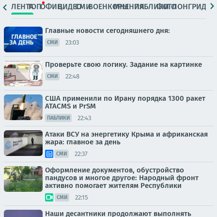
ЛЕНТА
ТОП
ОФИЦ.
ВИДЕО
СМИ
ВОЕНКОРЫ
МНЕНИЯ
ПАБЛИКИ
ФОТО
ЛОНГРИДЫ
Главные новости сегодняшнего дня:
23:03
СМИ
Проверьте свою логику. Задание на картинке
22:48
СМИ
США применили по Ирану порядка 1300 ракет
ATACMS и PrSM
22:43
ПАБЛИКИ
Атаки ВСУ на энергетику Крыма и африканская
жара: главное за день
22:37
СМИ
Оформление документов, обустройство
пандусов и многое другое: Народный фронт
активно помогает жителям Республики
22:15
СМИ
Наши десантники продолжают выполнять