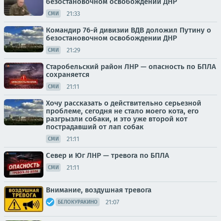
безостановочном освобождении ДНР
21:33
СМИ
Командир 76-й дивизии ВДВ доложил Путину о
безостановочном освобождении ДНР
21:29
СМИ
Старобельский район ЛНР — опасность по БПЛА
сохраняется
21:11
СМИ
Хочу рассказать о действительно серьезной
проблеме, сегодня не стало моего кота, его
разгрызли собаки, и это уже второй кот
пострадавший от лап собак
21:11
СМИ
Север и Юг ЛНР — тревога по БПЛА
21:11
СМИ
Внимание, воздушная тревога
21:07
БЕЛОКУРАКИНО