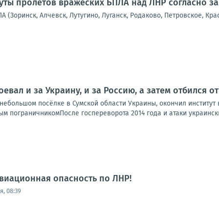
ты пролётов вражеских БПЛА над ЛНР согласно з
А (Зоринск, Алчевск, Лутугино, Луганск, Родаково, Петровское, Кра
оевал и за Украину, и за Россию, а затем отбился 
ебольшом посёлке в Сумской области Украины, окончил институт в
м пограничникомПосле госпереворота 2014 года и атаки украинских
виационная опасность по ЛНР!
, 08:39