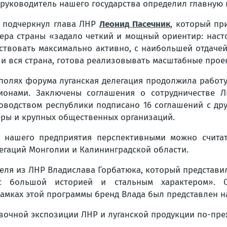
 руководитель нашего государства определил главную
 подчеркнул глава ЛНР
Леонид Пасечник
, который пр
ера страны «задало четкий и мощный ориентир: наст
ствовать максимально активно, с наибольшей отдачей
 и вся страна, готова реализовывать масштабные прое
полях форума луганская делегация продолжила работ
ионами. Заключены соглашения о сотрудничестве Л
оводством республики подписано 16 соглашений с др
ры и крупных общественных организаций.
 нашего предприятия перспективными можно счита
егаций Монголии и Калининградской области.
еля из ЛНР Владислава Горбатюка, который представил
с большой историей и стальным характером». 
амках этой программы бренд Влада был представлен 
вочной экспозиции ЛНР и луганской продукции по-пре