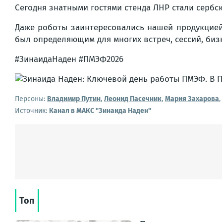
Сегодня знатными гостями стенда ЛНР стали сербс
Даже роботы заинтересовались нашей продукцией
был определяющим для многих встреч, сессий, биз
#ЗинаидаНаден #ПМЭФ2026
Персоны:
Владимир Путин
,
Леонид Пасечник
,
Мария Захарова
Источник:
Канал в МАКС "Зинаида Наден"
Топ