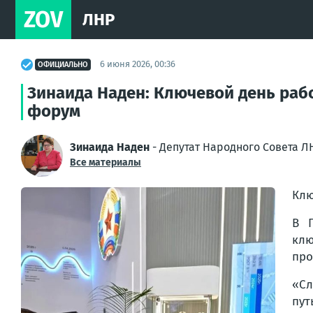
ZOV
ЛНР
6 июня 2026, 00:36
ОФИЦИАЛЬНО
Зинаида Наден: Ключевой день ра
форум
Зинаида Наден
- Депутат Народного Совета Л
Все материалы
Клю
В 
кл
про
«Сл
пут