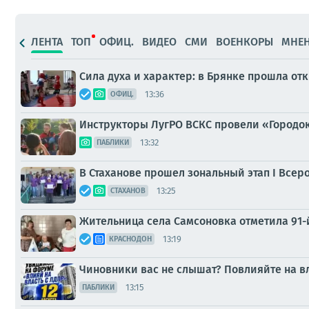
ЛЕНТА
ТОП
ОФИЦ.
ВИДЕО
СМИ
ВОЕНКОРЫ
МНЕ
Сила духа и характер: в Брянке прошла от
13:36
ОФИЦ.
Инструкторы ЛугРО ВСКС провели «Городок
13:32
ПАБЛИКИ
В Стаханове прошел зональный этап I Все
13:25
СТАХАНОВ
Жительница села Самсоновка отметила 91-
13:19
КРАСНОДОН
Чиновники вас не слышат? Повлияйте на в
13:15
ПАБЛИКИ