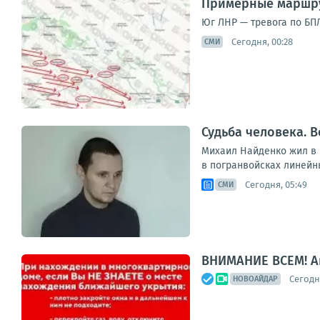
Примерные маршру
Юг ЛНР — тревога по БПЛ
Сегодня, 00:28
СМИ
Судьба человека. В
Михаил Найденко жил в н
в погранвойсках линейны
Сегодня, 05:49
СМИ
ВНИМАНИЕ ВСЕМ! А
Сегодня
НОВОАЙДАР