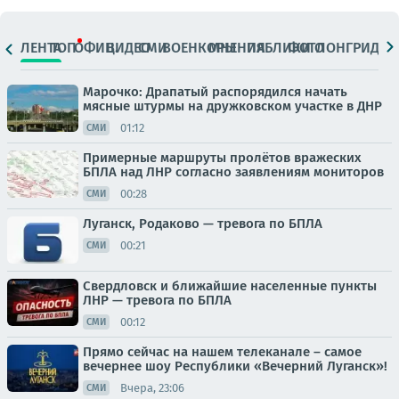
ЛЕНТА
ТОП
ОФИЦ.
ВИДЕО
СМИ
ВОЕНКОРЫ
МНЕНИЯ
ПАБЛИКИ
ФОТО
ЛОНГРИДЫ
Марочко: Драпатый распорядился начать
мясные штурмы на дружковском участке в ДНР
01:12
СМИ
Примерные маршруты пролётов вражеских
БПЛА над ЛНР согласно заявлениям мониторов
00:28
СМИ
Луганск, Родаково — тревога по БПЛА
00:21
СМИ
Свердловск и ближайшие населенные пункты
ЛНР — тревога по БПЛА
00:12
СМИ
Прямо сейчас на нашем телеканале – самое
вечернее шоу Республики «Вечерний Луганск»!
Вчера, 23:06
СМИ