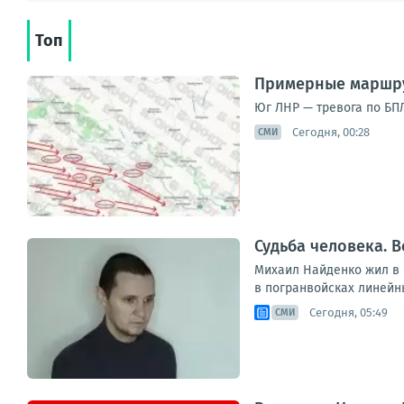
Топ
Примерные маршру
Юг ЛНР — тревога по БПЛ
Сегодня, 00:28
СМИ
Судьба человека. В
Михаил Найденко жил в н
в погранвойсках линейны
Сегодня, 05:49
СМИ