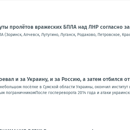
ты пролётов вражеских БПЛА над ЛНР согласно з
А (Зоринск, Алчевск, Лутугино, Луганск, Родаково, Петровское, Кра
оевал и за Украину, и за Россию, а затем отбился 
ебольшом посёлке в Сумской области Украины, окончил институт в
м пограничникомПосле госпереворота 2014 года и атаки украинских