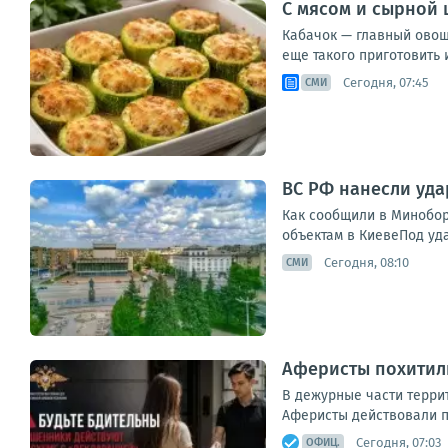
С мясом и сырной 
Кабачок — главный овощ 
еще такого приготовить 
Сегодня, 07:45
СМИ
ВС РФ нанесли уда
Как сообщили в Минобор
объектам в КиевеПод уд
Сегодня, 08:10
СМИ
Аферисты похитили
В дежурные части терри
Аферисты действовали п
Сегодня, 07:03
ОФИЦ.