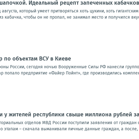
шапочкой. Идеальный рецепт запеченных кабачков
августа, который умеет притворяться хоть цукини, хоть гигантским
из кабачка, чтобы он не пропал, не занимал место и получился вку
р по объектам ВСУ в Киеве
оны России, сегодня ночью Вооруженные Силы РФ нанесли групп
ар попало предприятие «Файер Пойнт», где производились комплек
 у жителей республики свыше миллиона рублей за
ториальных отделов МВД России поступили заявления от граждан 
о этапам – сначала выманивали личные данные граждан, а после, 