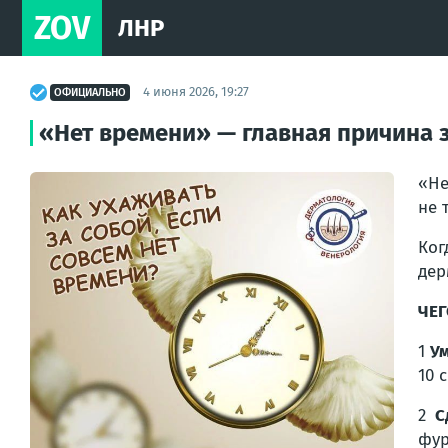
ZOV
ЛНР
4 июня 2026, 19:27
ОФИЦИАЛЬНО
«Нет времени» — главная причина
«Не
не 
Ког
дер
ЧЕГ
1
У
10 
2
С
фур