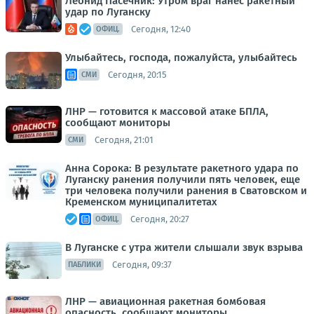
Леонид Пасечник: Утром враг нанес ракетный
удар по Луганску
Сегодня, 12:40
ОФИЦ.
Улыбайтесь, господа, пожалуйста, улыбайтесь
Сегодня, 20:15
СМИ
ЛНР — готовится к массовой атаке БПЛА,
сообщают мониторы
Сегодня, 21:01
СМИ
Анна Сорока: В результате ракетного удара по
Луганску ранения получили пять человек, еще
три человека получили ранения в Сватовском и
Кременском муниципалитетах
Сегодня, 20:27
ОФИЦ.
В Луганске с утра жители слышали звук взрыва
Сегодня, 09:37
ПАБЛИКИ
ЛНР — авиационная ракетная бомбовая
опасность, сообщают мониторы