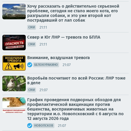
Хочу рассказать о действительно серьезной
проблеме, сегодня не стало моего кота, его
разгрызли собаки, и это уже второй кот
пострадавший от лап собак
21:11
СМИ
Север и Юг ЛНР — тревога по БПЛА
21:11
СМИ
Внимание, воздушная тревога
21:07
БЕЛОКУРАКИНО
Воробьёв посчитают по всей России: ЛНР тоже
в деле
21:07
СМИ
График проведения подворных обходов для
профилактической вакцинации против
бешенства, восприимчивых животных на
территории м.о. Новопсковский с 6 августа по
12 августа 2026 года
21:07
НОВОПСКОВ