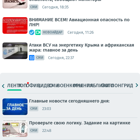
Сегодня, 18:35
СМИ
ВНИМАНИЕ ВСЕМ! Авиационная опасность по
ЛНР!
Сегодня, 11:26
НОВОАЙДАР
Атаки ВСУ на энергетику Крыма и африканская
жара: главное за день
Сегодня, 22:37
СМИ
ЛЕНТА
ТОП
ОФИЦ.
ВИДЕО
СМИ
ВОЕНКОРЫ
МНЕНИЯ
ПАБЛИКИ
ФОТО
ЛОНГРИДЫ
Главные новости сегодняшнего дня:
23:03
СМИ
Проверьте свою логику. Задание на картинке
22:48
СМИ