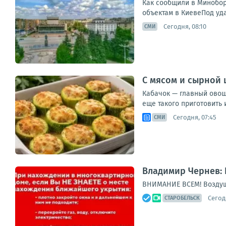
Как сообщили в Минобор
объектам в КиевеПод уд
Сегодня, 08:10
СМИ
С мясом и сырной 
Кабачок — главный овощ 
еще такого приготовить 
Сегодня, 07:45
СМИ
Владимир Чернев: 
ВНИМАНИЕ ВСЕМ! Воздуш
Сегод
СТАРОБЕЛЬСК