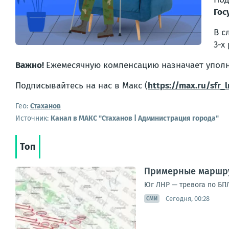
Гос
В с
3-х
Важно!
Ежемесячную компенсацию назначает уполн
Подписывайтесь на нас в Макс (
https://max.ru/sfr_l
Гео:
Стаханов
Источник:
Канал в МАКС "Стаханов | Администрация города"
Топ
Примерные маршру
Юг ЛНР — тревога по БПЛ
Сегодня, 00:28
СМИ