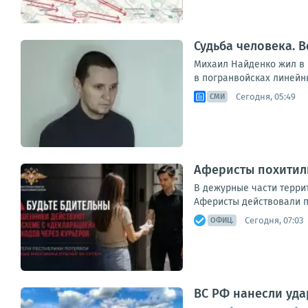
Судьба человека. В
Михаил Найденко жил в н
в погранвойсках линейны
Сегодня, 05:49
СМИ
Аферисты похитили
В дежурные части терри
Аферисты действовали п
Сегодня, 07:03
ОФИЦ.
ВС РФ нанесли уда