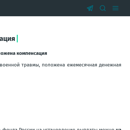
сация
ложена компенсация
военной травмы, положена ежемесячная денежная
о фонда России на установление выплаты можно
на