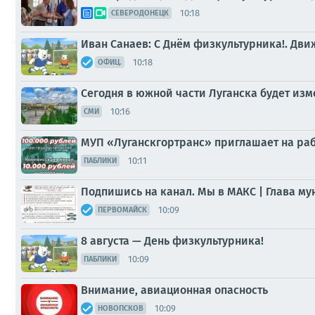
10:18
СЕВЕРОДОНЕЦК
Иван Санаев: С Днём физкультурника!. Дви
10:18
ОФИЦ.
Сегодня в южной части Луганска будет из
10:16
СМИ
МУП «Луганскгортранс» приглашает на раб
10:11
ПАБЛИКИ
Подпишись на канал. Мы в МАКС | Глава му
10:09
ПЕРВОМАЙСК
8 августа — День физкультурника!
10:09
ПАБЛИКИ
Внимание, авиационная опасность
10:09
НОВОПСКОВ