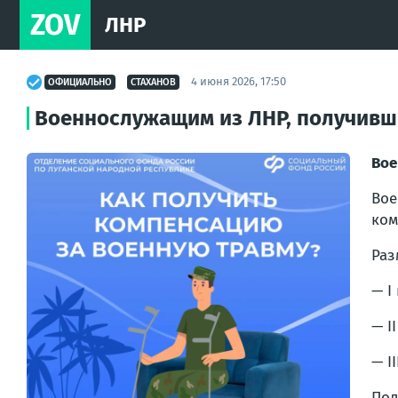
ZOV
ЛНР
4 июня 2026, 17:50
ОФИЦИАЛЬНО
СТАХАНОВ
Военнослужащим из ЛНР, получивш
Вое
Вое
ком
Раз
— I
— II
— I
Под