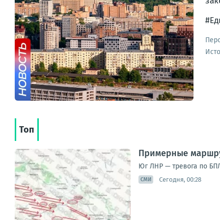
зак
#Ед
Пер
Ист
Топ
Примерные маршру
Юг ЛНР — тревога по БПЛ
Сегодня, 00:28
СМИ