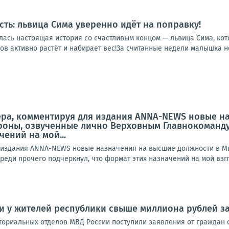
сть: львица Сима уверенно идёт на поправку!
лась настоящая история со счастливым концом — львица Сима, кот
в активно растёт и набирает вес!За считанные недели малышка не 
ера, комментируя для издания ANNA-NEWS новые н
оны, озвученные лично Верховным Главнокоманду
ений на мой...
я издания ANNA-NEWS новые назначения на высшие должности в М
еди прочего подчеркнул, что формат этих назначений на мой взгл
 у жителей республики свыше миллиона рублей за
ториальных отделов МВД России поступили заявления от граждан 