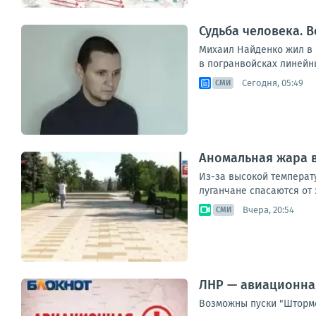
Судьба человека. В
Михаил Найденко жил в н
в погранвойсках линейны
Сегодня, 05:49
СМИ
Аномальная жара в
Из-за высокой температ
луганчане спасаются от 
Вчера, 20:54
СМИ
ЛНР — авиационна
Возможны пуски "Штормо