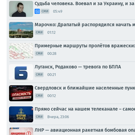
Судьба человека. Воевал и за Украину, и з
05:49
СМИ
Марочко: Драпатый распорядился начать 
01:12
СМИ
Примерные маршруты пролётов вражеских
00:28
СМИ
Луганск, Родаково — тревога по БПЛА
00:21
СМИ
Свердловск и ближайшие населенные пунк
00:12
СМИ
Прямо сейчас на нашем телеканале – само
Вчера, 23:06
СМИ
ЛНР — авиационная ракетная бомбовая оп