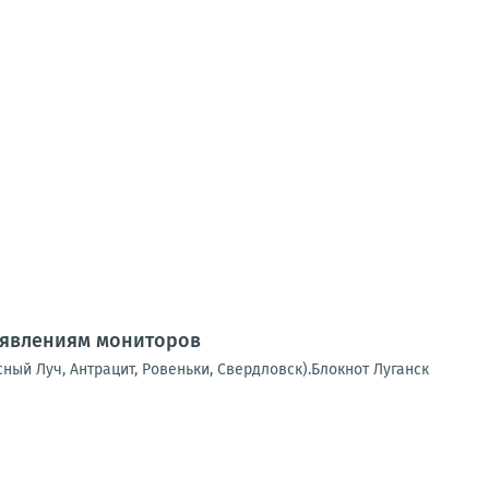
аявлениям мониторов
сный Луч, Антрацит, Ровеньки, Свердловск).Блокнот Луганск