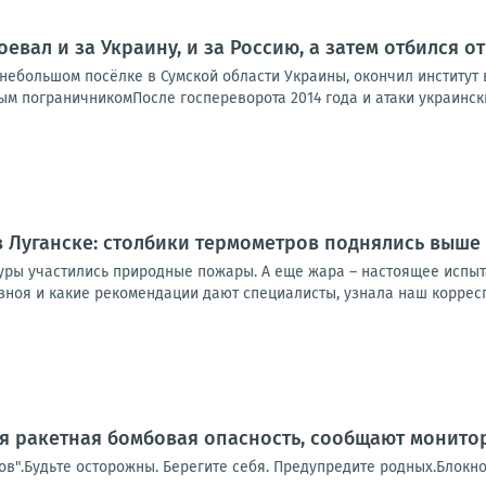
оевал и за Украину, и за Россию, а затем отбился 
ебольшом посёлке в Сумской области Украины, окончил институт в
м пограничникомПосле госпереворота 2014 года и атаки украинских
 Луганске: столбики термометров поднялись выше 
уры участились природные пожары. А еще жара – настоящее испыт
зноя и какие рекомендации дают специалисты, узнала наш корресп
я ракетная бомбовая опасность, сообщают монито
в".Будьте осторожны. Берегите себя. Предупредите родных.Блокно