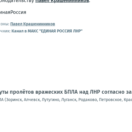
онодательству
Павел Крашенинников
.
инаяРоссия
соны:
Павел Крашенинников
очник:
Канал в МАКС "ЕДИНАЯ РОССИЯ ЛНР"
ты пролётов вражеских БПЛА над ЛНР согласно з
А (Зоринск, Алчевск, Лутугино, Луганск, Родаково, Петровское, Кра