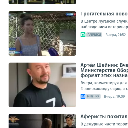
Трогательная ново
В центре Луганска случи
наблюдением ветеринаро
Вчера, 21:52
ПАБЛИКИ
Артём Шейнин: Вч
Министерстве Обор
формат этих назнач
Вчера, комментируя дл
Главнокомандующим, я ср
Вчера, 19:09
МНЕНИЯ
Аферисты похитили
В дежурные части терри