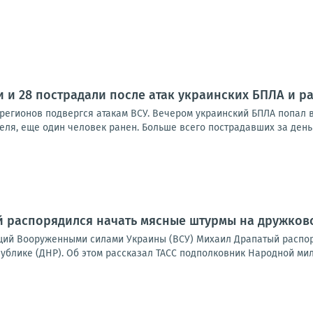
и и 28 пострадали после атак украинских БПЛА и р
 регионов подвергся атакам ВСУ. Вечером украинский БПЛА попал в
ля, еще один человек ранен. Больше всего пострадавших за день 
 распорядился начать мясные штурмы на дружковс
ий Вооруженными силами Украины (ВСУ) Михаил Драпатый распор
блике (ДНР). Об этом рассказал ТАСС подполковник Народной мили