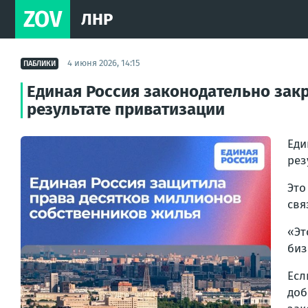
ZOV
ЛНР
4 июня 2026, 14:15
ПАБЛИКИ
Единая Россия законодательно зак
результате приватизации
Еди
рез
Это
свя
«Эт
биз
Есл
доб