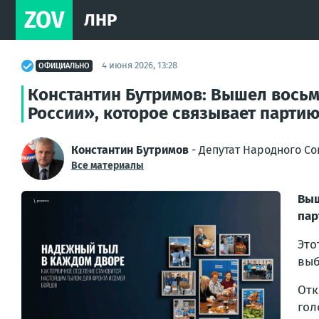
ZOV
ЛНР
4 июня 2026, 13:28
ОФИЦИАЛЬНО
Константин Бутримов: Вышел вось
России», которое связывает партию
Константин Бутримов
- Депутат Народного Со
Все материалы
Выш
пар
Это
выб
От
гол