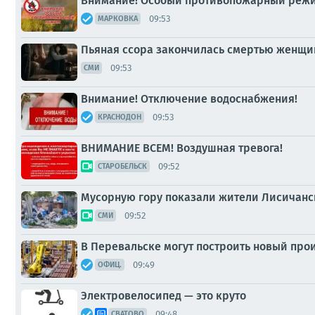
Внимание! Особый противопожарный режи
09:53
МАРКОВКА
Пьяная ссора закончилась смертью женщи
09:53
СМИ
Внимание! Отключение водоснабжения!
09:53
КРАСНОДОН
ВНИМАНИЕ ВСЕМ! Воздушная тревога!
09:52
СТАРОБЕЛЬСК
Мусорную гору показали жители Лисичанс
09:52
СМИ
В Перевальске могут построить новый пр
09:49
ОФИЦ.
Электровелосипед — это круто
09:48
СВАТОВО