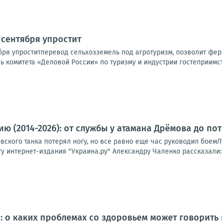
 сентября упростит
ября упроститперевод сельхозземель под агротуризм, позволит фе
ь комитета «Деловой России» по туризму и индустрии гостеприимств
ю (2014-2026): от службы у атамана Дрёмова до по
ского танка потерял ногу, но все равно еще час руководил боемЛ
 интернет-издания "Украина.ру" Александру Чаленко рассказали:ка
: о каких проблемах со здоровьем может говорит