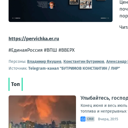
Цен
поч
пор
Чит
https://pervichka.er.ru
#ЕдинаяРоссия #ВПШ #ВВЕРХ
Персоны:
Владимир Якушев
,
Константин Бутримов
,
Александр
Источник:
Telegram-канал "БУТРИМОВ КОНСТАНТИН / ЛНР"
Топ
Улыбайтесь, господ
Конец июня и весь июль
топлива и непрерывных у
Вчера, 20:15
СМИ