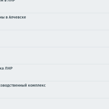
м в ЛНР
ны в Алчевске
ка ЛНР
оизводственный комплекс