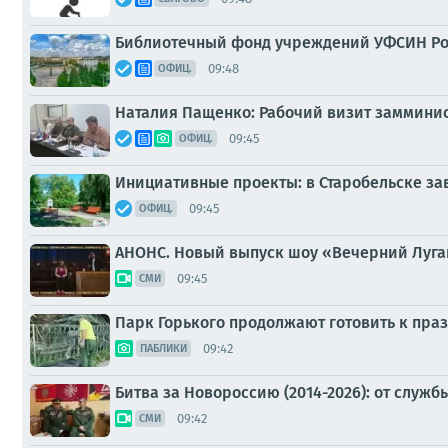
Библиотечный фонд учреждений УФСИН Рос
09:48
ОФИЦ.
Наталия Пащенко: Рабочий визит заммини
09:45
ОФИЦ.
Инициативные проекты: в Старобельске з
09:45
ОФИЦ.
АНОНС. Новый выпуск шоу «Вечерний Луган
09:45
СМИ
Парк Горького продолжают готовить к пр
09:42
ПАБЛИКИ
Битва за Новороссию (2014-2026): от служб
09:42
СМИ