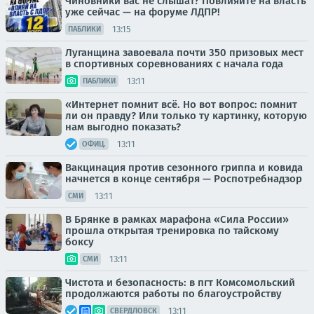
Чиновники вас не слышат? Повлияйте на власть
уже сейчас — на форуме ЛДПР!
13:15
ПАБЛИКИ
Луганщина завоевала почти 350 призовых мест
в спортивных соревнованиях с начала года
13:11
ПАБЛИКИ
«Интернет помнит всё. Но вот вопрос: помнит
ли он правду? Или только ту картинку, которую
нам выгодно показать?
13:11
ОФИЦ.
Вакцинация против сезонного гриппа и ковида
начнется в конце сентября — Роспотребнадзор
13:11
СМИ
В Брянке в рамках марафона «Сила России»
прошла открытая тренировка по тайскому
боксу
13:11
СМИ
Чистота и безопасность: в пгт Комсомольский
продолжаются работы по благоустройству
13:11
СВЕРДЛОВСК