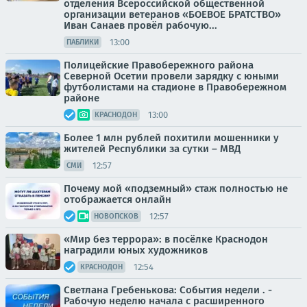
отделения Всероссийской общественной
организации ветеранов «БОЕВОЕ БРАТСТВО»
Иван Санаев провёл рабочую...
13:00
ПАБЛИКИ
Полицейские Правобережного района
Северной Осетии провели зарядку с юными
футболистами на стадионе в Правобережном
районе
13:00
КРАСНОДОН
Более 1 млн рублей похитили мошенники у
жителей Республики за сутки – МВД
12:57
СМИ
Почему мой «подземный» стаж полностью не
отображается онлайн
12:57
НОВОПСКОВ
«Мир без террора»: в посёлке Краснодон
наградили юных художников
12:54
КРАСНОДОН
Светлана Гребенькова: События недели . -
Рабочую неделю начала с расширенного