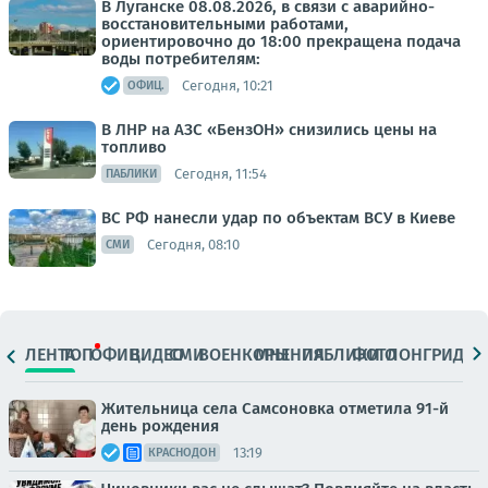
В Луганске 08.08.2026, в связи с аварийно-
восстановительными работами,
ориентировочно до 18:00 прекращена подача
воды потребителям:
Сегодня, 10:21
ОФИЦ.
В ЛНР на АЗС «БензОН» снизились цены на
топливо
Сегодня, 11:54
ПАБЛИКИ
ВС РФ нанесли удар по объектам ВСУ в Киеве
Сегодня, 08:10
СМИ
ЛЕНТА
ТОП
ОФИЦ.
ВИДЕО
СМИ
ВОЕНКОРЫ
МНЕНИЯ
ПАБЛИКИ
ФОТО
ЛОНГРИДЫ
Жительница села Самсоновка отметила 91-й
день рождения
13:19
КРАСНОДОН