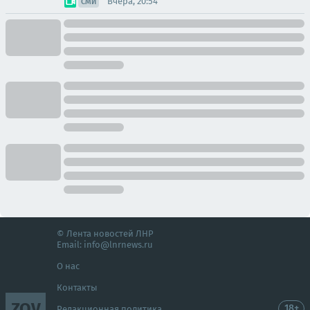
Вчера, 20:54
СМИ
© Лента новостей ЛНР
Email:
info@lnrnews.ru
О нас
Контакты
ZOV
18+
Редакционная политика