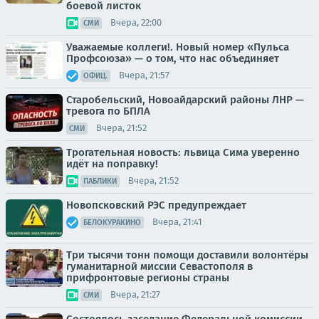
боевой листок
Вчера, 22:00
СМИ
Уважаемые коллеги!. Новый номер «Пульса
Профсоюза» — о том, что нас объединяет
Вчера, 21:57
ОФИЦ.
Старобельский, Новоайдарский районы ЛНР —
тревога по БПЛА
Вчера, 21:52
СМИ
Трогательная новость: львица Сима уверенно
идёт на поправку!
Вчера, 21:52
ПАБЛИКИ
Новопсковский РЭС предупреждает
Вчера, 21:41
БЕЛОКУРАКИНО
Три тысячи тонн помощи доставили волонтёры
гуманитарной миссии Севастополя в
прифронтовые регионы страны
Вчера, 21:27
СМИ
Состоялось заседание Федеральной комиссии