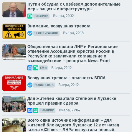
Путин обсудил с Совбезом дополнительные
меры защиты инфраструктуры
Вчера, 22:32
ПАБЛИКИ
Внимание, воздушная тревога
Вчера, 22:18
БЕЛОКУРАКИНО
Общественная палата ЛНР и Региональное
отделение Ассоциации юристов России в
Республике заключили соглашение о
взаимодействии – репортаж News Front
Вчера, 22:12
СМИ
Воздушная тревога - опасность БПЛА
Вчера, 22:12
НОВОПСКОВ
Для жителей квартала Степной в Луганске
прошел праздник двора
Вчера, 22:04
ПАБЛИКИ
Всего один источник информации – для
жителей блокадного Луганска: 12 лет назад
газета «XXI век – ЛНР» выпустила первый