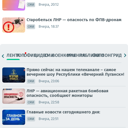
Вчера, 20:12
СМИ
Старобельск ЛНР — опасность по ФПВ-дронам
Вчера, 18:37
СМИ
ЛЕНТА
ТОП
ОФИЦ.
ВИДЕО
СМИ
ВОЕНКОРЫ
МНЕНИЯ
ПАБЛИКИ
ФОТО
ЛОНГРИДЫ
Прямо сейчас на нашем телеканале – самое
вечернее шоу Республики «Вечерний Луганск»!
Вчера, 23:06
СМИ
ЛНР — авиационная ракетная бомбовая
опасность, сообщают мониторы
Вчера, 22:58
СМИ
Главные новости сегодняшнего дня:
Вчера, 22:51
СМИ