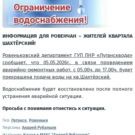
ИНФОРМАЦИЯ ДЛЯ РОВЕНЧАН – ЖИТЕЛЕЙ КВАРТАЛА
ШАХТЁРСКИЙ!
Ровеньковский департамент ГУП ЛНР «Лугансквода»
сообщает, что 05.05.2026г., в связи проведением
аварийно-ремонтных работ, с 05.00ч. до 17.00ч. будет
прекращена подача воды на кв.Шахтёрский.
Водоснабжение будет восстановлено после полного
устранения аварийной ситуации.
Просьба с понимаем отнестись к ситуации.
Гео:
Луганск
,
Ровеньки
Персоны:
Андрей Рубанцов
Источник:
Канал в МАКС "Андрей Рубанцов"