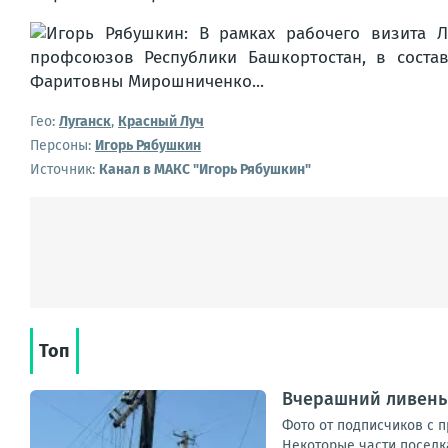
Гео:
Луганск
,
Красный Луч
Персоны:
Игорь Рябушкин
Источник:
Канал в МАКС "Игорь Рябушкин"
Топ
Вчерашний ливень
Фото от подписчиков с 
Некоторые части поселка 