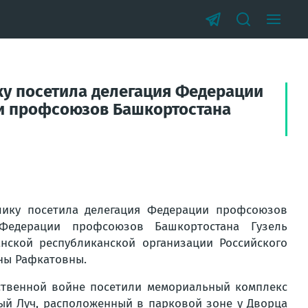
ку посетила делегация Федерации
ии профсоюзов Башкортостана
лику посетила делегация Федерации профсоюзов
 Федерации профсоюзов Башкортостана Гузель
ской республиканской организации Российского
ны Рафкатовны.
ественной войне посетили мемориальный комплекс
ый Луч, расположенный в парковой зоне у Дворца