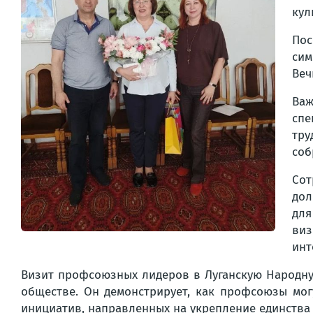
кул
Пос
сим
Веч
Важ
спе
тру
соб
Сот
дол
для
виз
инт
Визит профсоюзных лидеров в Луганскую Народну
обществе. Он демонстрирует, как профсоюзы мо
инициатив, направленных на укрепление единства