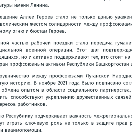
ьтуры имени Ленина.
ещение Аллеи Героев стало не только данью уважен
волическим жестом солидарности между профсоюзами 
ному огню и бюстам Героев.
ной частью рабочей поездки стала передача гуман
циальной военной операции. Этот шаг подтвержд
дящихся, но и активно поддерживают тех, кто стоит н
ран профсоюзным активом Республики Башкортостан и
рудничество между профсоюзами Луганской Народно
гую историю. В ноябре 2021 года было подписано сог
 обмена опытом в области социального партнерства,
иты способствуют укреплению дружественных связей
ересов работников.
ю Республику подчеркивает важность межрегионально
гут играть ключевую роль не только в защите прав 
 и взаимопомощи.