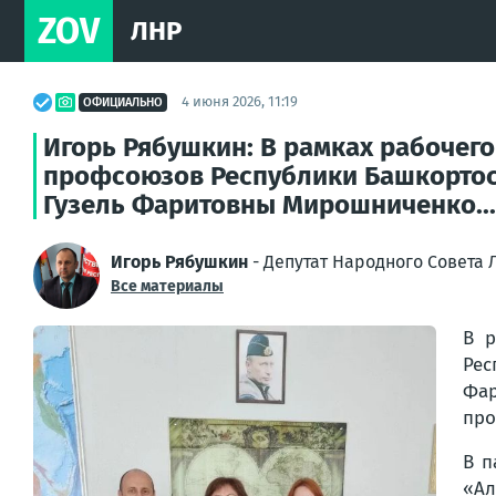
ZOV
ЛНР
4 июня 2026, 11:19
ОФИЦИАЛЬНО
Игорь Рябушкин: В рамках рабочег
профсоюзов Республики Башкортос
Гузель Фаритовны Мирошниченко...
Игорь Рябушкин
- Депутат Народного Совета
Все материалы
В р
Ре
Фар
про
В п
«Ал