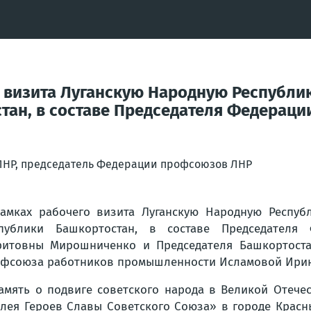
о визита Луганскую Народную Республи
тан, в составе Председателя Федерац
 ЛНР, председатель Федерации профсоюзов ЛНР
амках рабочего визита Луганскую Народную Респуб
спублики Башкортостан, в составе Председателя
итовны Мирошниченко и Председателя Башкортостан
фсоюза работников промышленности Исламовой Ири
амять о подвиге советского народа в Великой Отеч
лея Героев Славы Советского Союза» в городе Красн