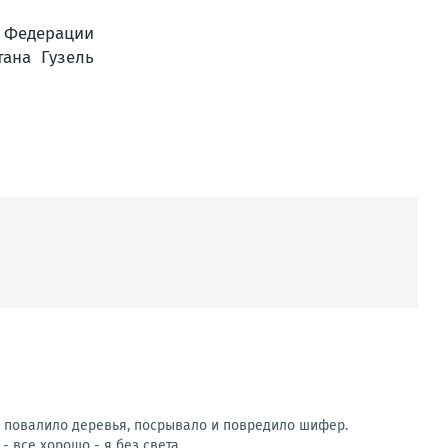
ра повалило деревья, посрывало и повредило шифер.
 все хорошо - я без света ...