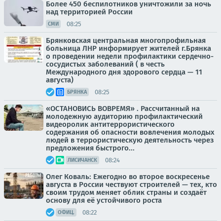
Более 450 беспилотников уничтожили за ночь
над территорией России
08:25
СМИ
Брянковская центральная многопрофильная
больница ЛНР информирует жителей г.Брянка
о проведении недели профилактики сердечно-
сосудистых заболеваний ( в честь
Международного дня здорового сердца — 11
августа)
08:25
БРЯНКА
«ОСТАНОВИСЬ ВОВРЕМЯ» . Рассчитанный на
молодежную аудиторию профилактический
видеоролик антитеррористического
содержания об опасности вовлечения молодых
людей в террористическую деятельность через
предложения быстрого...
08:24
ЛИСИЧАНСК
Олег Коваль: Ежегодно во второе воскресенье
августа в России чествуют строителей — тех, кто
своим трудом меняет облик страны и создаёт
основу для её устойчивого роста
08:22
ОФИЦ.