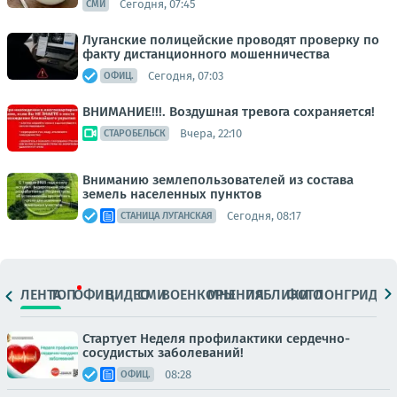
Сегодня, 07:45
СМИ
Луганские полицейские проводят проверку по
факту дистанционного мошенничества
Сегодня, 07:03
ОФИЦ.
ВНИМАНИЕ!!!. Воздушная тревога сохраняется!
Вчера, 22:10
СТАРОБЕЛЬСК
Вниманию землепользователей из состава
земель населенных пунктов
Сегодня, 08:17
СТАНИЦА ЛУГАНСКАЯ
ЛЕНТА
ТОП
ОФИЦ.
ВИДЕО
СМИ
ВОЕНКОРЫ
МНЕНИЯ
ПАБЛИКИ
ФОТО
ЛОНГРИДЫ
Стартует Неделя профилактики сердечно-
сосудистых заболеваний!
08:28
ОФИЦ.