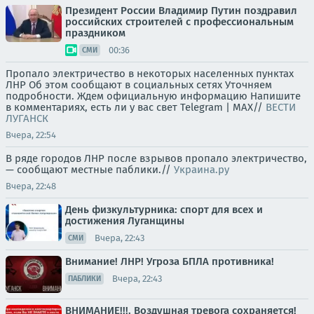
Президент России Владимир Путин поздравил
российских строителей с профессиональным
праздником
00:36
СМИ
Пропало электричество в некоторых населенных пунктах
ЛНР Об этом сообщают в социальных сетях Уточняем
подробности. Ждем официальную информацию Напишите
в комментариях, есть ли у вас свет Telegram | MAX//
ВЕСТИ
ЛУГАНСК
Вчера, 22:54
В ряде городов ЛНР после взрывов пропало электричество,
— сообщают местные паблики.//
Украина.ру
Вчера, 22:48
День физкультурника: спорт для всех и
достижения Луганщины
Вчера, 22:43
СМИ
Внимание! ЛНР! Угроза БПЛА противника!
Вчера, 22:43
ПАБЛИКИ
ВНИМАНИЕ!!!. Воздушная тревога сохраняется!