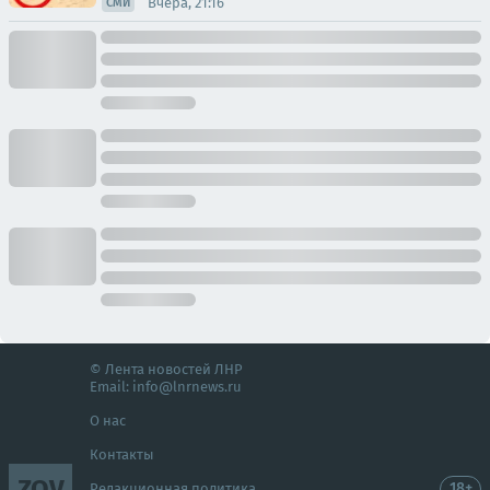
Вчера, 21:16
СМИ
© Лента новостей ЛНР
Email:
info@lnrnews.ru
О нас
Контакты
ZOV
18+
Редакционная политика