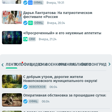
Вчера, 19:31
ОФИЦ.
Дарья Лантратова: На патриотическом
фестивале «Россия
Вчера, 20:34
ОФИЦ.
«Просроченный» и его неуемные аппетиты
Вчера, 21:24
СМИ
ЛЕНТА
ТОП
ОФИЦ.
ВИДЕО
СМИ
ВОЕНКОРЫ
МНЕНИЯ
ПАБЛИКИ
ФОТО
ЛОНГРИДЫ
С добрым утром, дорогие жители
Новопсковского муниципального округа!
06:04
НОВОПСКОВ
Оперативная обстановка за прошедшие сутки:
06:04
ОФИЦ.