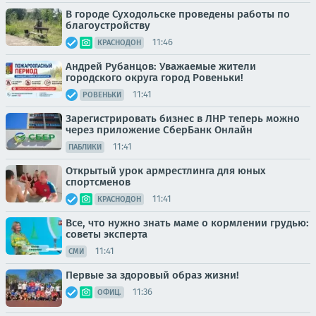
В городе Суходольске проведены работы по
благоустройству
11:46
КРАСНОДОН
Андрей Рубанцов: Уважаемые жители
городского округа город Ровеньки!
11:41
РОВЕНЬКИ
Зарегистрировать бизнес в ЛНР теперь можно
через приложение СберБанк Онлайн
11:41
ПАБЛИКИ
Открытый урок армрестлинга для юных
спортсменов
11:41
КРАСНОДОН
Все, что нужно знать маме о кормлении грудью:
советы эксперта
11:41
СМИ
Первые за здоровый образ жизни!
11:36
ОФИЦ.