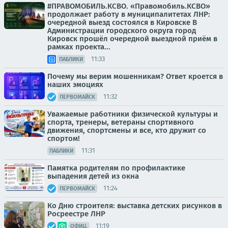
#ПРАВОМОБИЛЬ.КСВО. «Правомобиль.КСВО»
продолжает работу в муниципалитетах ЛНР:
очередной выезд состоялся в Кировске В
Администрации городского округа город
Кировск прошёл очередной выездной приём в
рамках проекта...
11:33
ПАБЛИКИ
Почему мы верим мошенникам? Ответ кроется в
наших эмоциях
11:32
ПЕРВОМАЙСК
Уважаемые работники физической культуры и
спорта, тренеры, ветераны спортивного
движения, спортсмены и все, кто дружит со
спортом!
11:31
ПАБЛИКИ
Памятка родителям по профилактике
выпадения детей из окна
11:24
ПЕРВОМАЙСК
Ко Дню строителя: выставка детских рисунков в
Росреестре ЛНР
11:19
ОФИЦ.