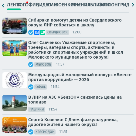
ЛЕНТА
ТОП
ОФИЦ.
ВИДЕО
СМИ
ВОЕНКОРЫ
МНЕНИЯ
ПАБЛИКИ
ФОТО
ЛОНГРИДЫ
Сибиряки помогут детям из Свердловского
округа ЛНР собраться в школу
12:00
СВЕРДЛОВСК
Олег Савченко: Уважаемые спортсмены,
тренеры, ветераны спорта, активисты и
работники спортивных учреждений и школ
Меловского муниципального округа!
11:57
МЕЛОВОЕ
Международный молодёжный конкурс «Вместе
против коррупции!» — 2026
11:54
ОФИЦ.
В ЛНР на АЗС «БензОН» снизились цены на
топливо
11:54
ПАБЛИКИ
Сергей Козенко: С Днём физкультурника,
дорогие жители нашего округа!
11:51
КРАСНОДОН