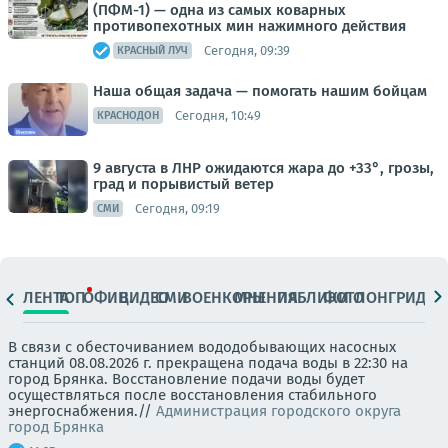
(ПФМ-1) — одна из самых коварных
противопехотных мин нажимного действия
Сегодня, 09:39
КРАСНЫЙ ЛУЧ
Наша общая задача — помогать нашим бойцам
Сегодня, 10:49
КРАСНОДОН
9 августа в ЛНР ожидаются жара до +33°, грозы,
град и порывистый ветер
Сегодня, 09:19
СМИ
ЛЕНТА
ТОП
ОФИЦ.
ВИДЕО
СМИ
ВОЕНКОРЫ
МНЕНИЯ
ПАБЛИКИ
ФОТО
ЛОНГРИДЫ
В связи с обесточиванием вододобывающих насосных
станций 08.08.2026 г. прекращена подача воды в 22:30 на
город Брянка. Восстановление подачи воды будет
осуществляться после восстановления стабильного
энергоснабжения.//
Администрация городского округа
город Брянка