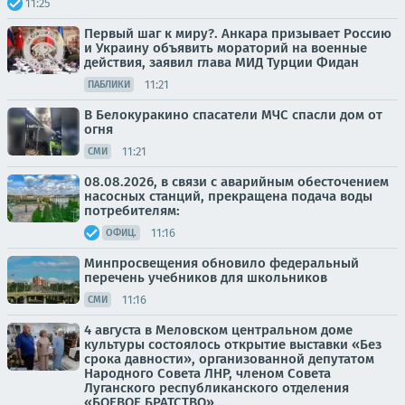
11:25
Первый шаг к миру?. Анкара призывает Россию
и Украину объявить мораторий на военные
действия, заявил глава МИД Турции Фидан
11:21
ПАБЛИКИ
В Белокуракино спасатели МЧС спасли дом от
огня
11:21
СМИ
08.08.2026, в связи с аварийным обесточением
насосных станций, прекращена подача воды
потребителям:
11:16
ОФИЦ.
Минпросвещения обновило федеральный
перечень учебников для школьников
11:16
СМИ
4 августа в Меловском центральном доме
культуры состоялось открытие выставки «Без
срока давности», организованной депутатом
Народного Совета ЛНР, членом Совета
Луганского республиканского отделения
«БОЕВОЕ БРАТСТВО»...