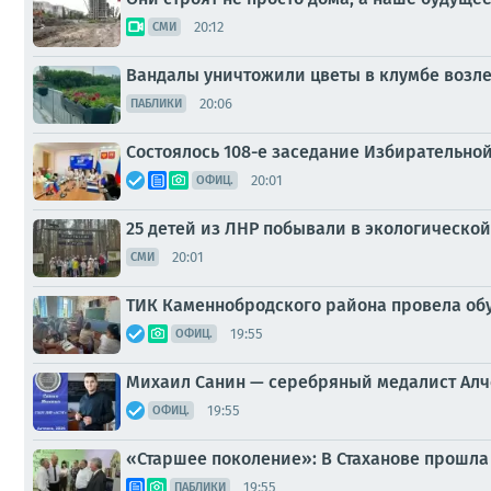
20:12
СМИ
Вандалы уничтожили цветы в клумбе возле 
20:06
ПАБЛИКИ
Состоялось 108-е заседание Избирательно
20:01
ОФИЦ.
25 детей из ЛНР побывали в экологическо
20:01
СМИ
ТИК Каменнобродского района провела об
19:55
ОФИЦ.
Михаил Санин — серебряный медалист Алч
19:55
ОФИЦ.
«Старшее поколение»: В Стаханове прошла
19:55
ПАБЛИКИ