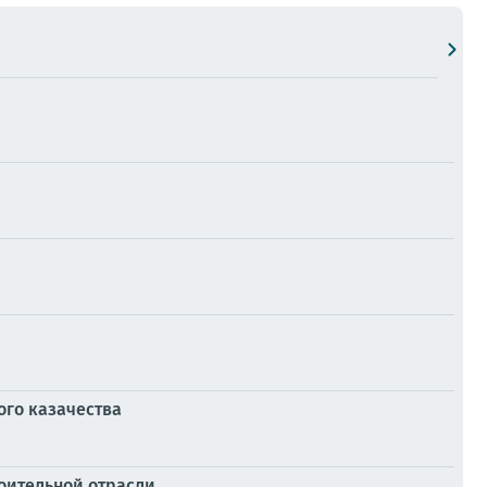
ого казачества
роительной отрасли