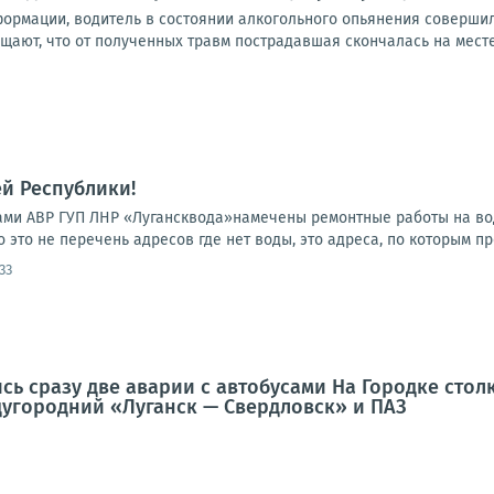
ормации, водитель в состоянии алкогольного опьянения совершил
ают, что от полученных травм пострадавшая скончалась на месте.
й Республики!
гадами АВР ГУП ЛНР «Лугансквода»намечены ремонтные работы на в
 это не перечень адресов где нет воды, это адреса, по которым пр
33
сь сразу две аварии с автобусами На Городке столк
угородний «Луганск — Свердловск» и ПАЗ