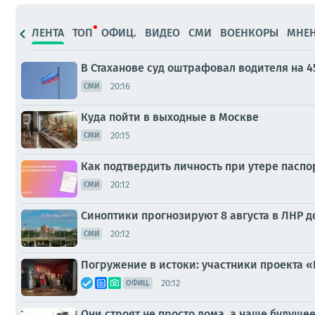
ЛЕНТА
ТОП
ОФИЦ.
ВИДЕО
СМИ
ВОЕНКОРЫ
МНЕ
В Стаханове суд оштрафовал водителя на 4
20:16
СМИ
Куда пойти в выходные в Москве
20:15
СМИ
Как подтвердить личность при утере паспо
20:12
СМИ
Синоптики прогнозируют 8 августа в ЛНР до
20:12
СМИ
Погружение в истоки: участники проекта 
20:12
ОФИЦ.
Они строят не просто дома, а наше будущее