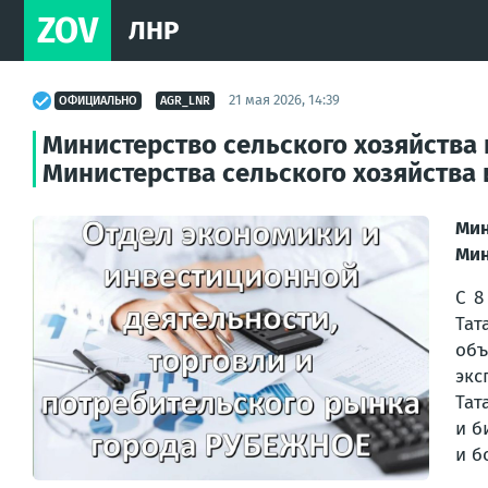
ZOV
ЛНР
21 мая 2026, 14:39
ОФИЦИАЛЬНО
AGR_LNR
Министерство сельского хозяйства
Министерства сельского хозяйства
Мин
Мин
С 8
Тат
объ
экс
Тат
и б
и б