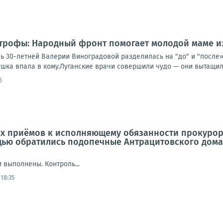
трофы: Народный фронт помогает молодой маме из
нь 30-летней Валерии Виноградовой разделилась на "до" и "после»
ушка впала в кому.Луганские врачи совершили чудо — они вытащили 
6
ых приёмов к исполняющему обязанности прокурор
ью обратились подопечные Антрацитовского дома-
 выполнены. Контроль...
18:35