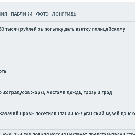
НИЯ
ПАБЛИКИ
ФОТО
ЛОНГРИДЫ
50 тысяч рублей за попытку дать взятку полицейскому
рта
 38 градусов жары, местами дождь, грозу и град
«Казачий нрав» посетили Станично-Луганский музей донск
: уже 70-й год подряд Россия чествует представителей ст