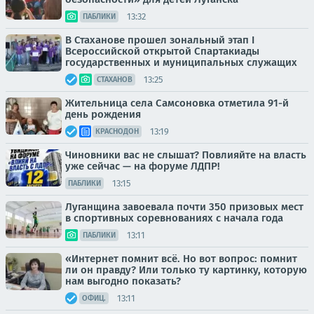
13:32
ПАБЛИКИ
В Стаханове прошел зональный этап I
Всероссийской открытой Спартакиады
государственных и муниципальных служащих
13:25
СТАХАНОВ
Жительница села Самсоновка отметила 91-й
день рождения
13:19
КРАСНОДОН
Чиновники вас не слышат? Повлияйте на власть
уже сейчас — на форуме ЛДПР!
13:15
ПАБЛИКИ
Луганщина завоевала почти 350 призовых мест
в спортивных соревнованиях с начала года
13:11
ПАБЛИКИ
«Интернет помнит всё. Но вот вопрос: помнит
ли он правду? Или только ту картинку, которую
нам выгодно показать?
13:11
ОФИЦ.