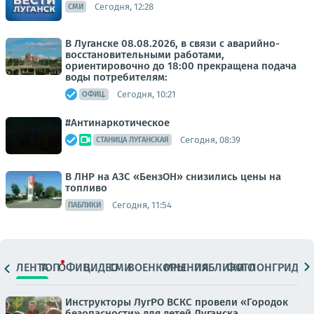
Сегодня, 12:28
СМИ
В Луганске 08.08.2026, в связи с аварийно-
восстановительными работами,
ориентировочно до 18:00 прекращена подача
воды потребителям:
Сегодня, 10:21
ОФИЦ.
#Антинаркотическое
Сегодня, 08:39
СТАНИЦА ЛУГАНСКАЯ
В ЛНР на АЗС «БензОН» снизились цены на
топливо
Сегодня, 11:54
ПАБЛИКИ
ЛЕНТА
ТОП
ОФИЦ.
ВИДЕО
СМИ
ВОЕНКОРЫ
МНЕНИЯ
ПАБЛИКИ
ФОТО
ЛОНГРИДЫ
Инструкторы ЛугРО ВСКС провели «Городок
безопасности» для детей Луганска