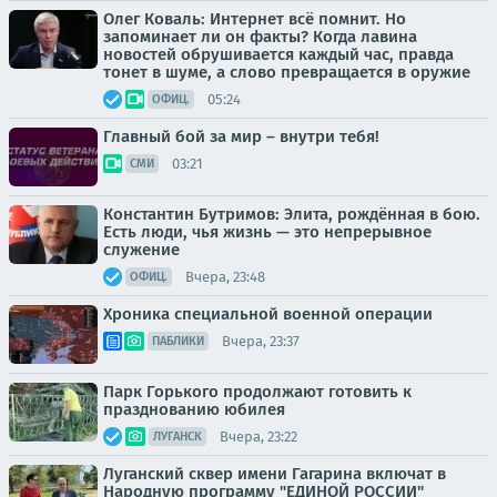
Олег Коваль: Интернет всё помнит. Но
запоминает ли он факты? Когда лавина
новостей обрушивается каждый час, правда
тонет в шуме, а слово превращается в оружие
05:24
ОФИЦ.
Главный бой за мир – внутри тебя!
03:21
СМИ
Константин Бутримов: Элита, рождённая в бою.
Есть люди, чья жизнь — это непрерывное
служение
Вчера, 23:48
ОФИЦ.
Хроника специальной военной операции
Вчера, 23:37
ПАБЛИКИ
Парк Горького продолжают готовить к
празднованию юбилея
Вчера, 23:22
ЛУГАНСК
Луганский сквер имени Гагарина включат в
Народную программу "ЕДИНОЙ РОССИИ"