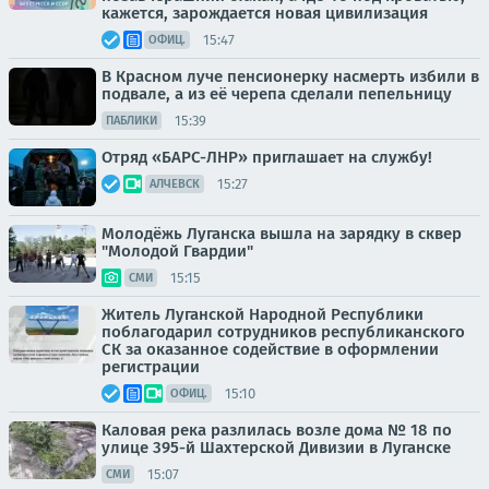
кажется, зарождается новая цивилизация
15:47
ОФИЦ.
В Красном луче пенсионерку насмерть избили в
подвале, а из её черепа сделали пепельницу
15:39
ПАБЛИКИ
Отряд «БАРС-ЛНР» приглашает на службу!
15:27
АЛЧЕВСК
Молодёжь Луганска вышла на зарядку в сквер
"Молодой Гвардии"
15:15
СМИ
Житель Луганской Народной Республики
поблагодарил сотрудников республиканского
СК за оказанное содействие в оформлении
регистрации
15:10
ОФИЦ.
Каловая река разлилась возле дома № 18 по
улице 395-й Шахтерской Дивизии в Луганске
15:07
СМИ