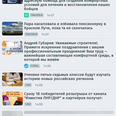
адресную помощь для создания комфортных
условий для лечения и восстановления наших
бойцов
14:07
ПАБЛИКИ
Пара насиловала и избивала пенсионерку в
Красном Луче, пока та не скончалась
14:07
ПАБЛИКИ
Андрей Губарев: Уважаемые строители!.
Примите искренние поздравления с вашим
профессиональным праздником! Ваш труд —
важнейшая составляющая комфортной среды, в
которой мы живём
14:06
ОФИЦ.
Ученики пятых-седьмых классов будут изучать
историю новых российских регионов
14:06
СМИ
Сразу 18 победителей розыгрыша от канала
"Известия ЛНР/ДНР" и партнёров получат:
14:06
СМИ