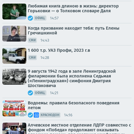
Любимая книга длиною в жизнь: директор
Горьковки — о Толковом словаре Даля
14:57
ОФИЦ.
Когда призвание находит тебя: путь Елены
Гречишкиной
14:43
СМИ
1 600 т.р. УАЗ Профи, 2023 г.в
14:28
СМИ
9 августа 1942 года в зале Ленинградской
филармонии была исполнена Седьмая
(«Ленинградская») симфония Дмитрия
Шостаковича
14:21
ОФИЦ.
Водоемы: правила безопасного поведения
летом
14:16
КРАСНОДОН
Алчевское местное отделение ЛДПР совместно с
фондом «Победа» продолжают оказывать