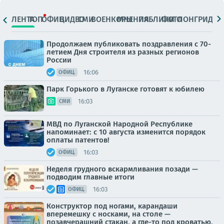
ЛЕНТА
ТОП
ОФИЦ.
ВИДЕО
СМИ
ВОЕНКОРЫ
МНЕНИЯ
ПАБЛИКИ
ФОТО
ЛОНГРИДЫ
Продолжаем публиковать поздравления с 70-
летием Дня строителя из разных регионов
России
16:06
ОФИЦ.
Парк Горького в Луганске готовят к юбилею
16:03
СМИ
МВД по Луганской Народной Республике
напоминает: с 10 августа изменится порядок
оплаты патентов!
16:03
ОФИЦ.
Неделя грудного вскармливания позади —
подводим главные итоги
16:03
ОФИЦ.
Конструктор под ногами, карандаши
вперемешку с носками, на столе —
позавчерашний стакан, а где-то под кроватью,