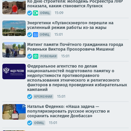
Ко Дню строителя: молодежь Росреестра ЛНР
показала, каким становится Луганск
15:09
ОФИЦ.
Энергетики «Луганскэнерго» перешли на
усиленный режим работы из-за жары
15:01
ОФИЦ.
Митинг памяти Почётного гражданина города
Ровеньки Виктора Прохоровича Мишина!
15:01
РОВЕНЬКИ
Федеральное агентство по делам
национальностей подготовило памятку о
недопустимости противоправного
использования этнического и религиозного
факторов в период проведения избирательных
кампаний
15:01
КРЕМЕННАЯ
Наталья Феденко: «Наша задача —
популяризировать русское искусство и
сохранить наследие Донбасса»
15:01
ОФИЦ.