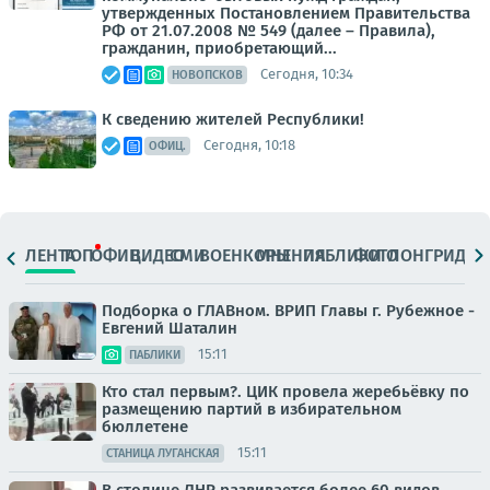
утвержденных Постановлением Правительства
РФ от 21.07.2008 № 549 (далее – Правила),
гражданин, приобретающий...
Сегодня, 10:34
НОВОПСКОВ
К сведению жителей Республики!
Сегодня, 10:18
ОФИЦ.
ЛЕНТА
ТОП
ОФИЦ.
ВИДЕО
СМИ
ВОЕНКОРЫ
МНЕНИЯ
ПАБЛИКИ
ФОТО
ЛОНГРИДЫ
Подборка о ГЛАВном. ВРИП Главы г. Рубежное -
Евгений Шаталин
15:11
ПАБЛИКИ
Кто стал первым?. ЦИК провела жеребьёвку по
размещению партий в избирательном
бюллетене
15:11
СТАНИЦА ЛУГАНСКАЯ
В столице ЛНР развивается более 60 видов