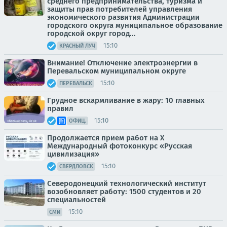
среднего предпринимательства, туризма и
защиты прав потребителей управления
экономического развития Администрации
городского округа муниципальное образование
городской округ город...
15:10
КРАСНЫЙ ЛУЧ
Внимание! Отключение электроэнергии в
Перевальском муниципальном округе
15:10
ПЕРЕВАЛЬСК
Грудное вскармливание в жару: 10 главных
правил
15:10
ОФИЦ.
Продолжается прием работ на Х
Международный фотоконкурс «Русская
цивилизация»
15:10
СВЕРДЛОВСК
Северодонецкий технологический институт
возобновляет работу: 1500 студентов и 20
специальностей
15:10
СМИ