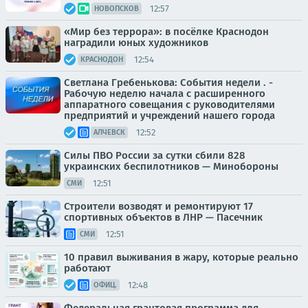
12:57
НОВОПСКОВ
«Мир без террора»: в посёлке Краснодон
наградили юных художников
12:54
КРАСНОДОН
Светлана Гребенькова: События недели . -
Рабочую неделю начала с расширенного
аппаратного совещания с руководителями
предприятий и учреждений нашего города
12:52
АЛЧЕВСК
Силы ПВО России за сутки сбили 828
украинских беспилотников — Минобороны
12:51
СМИ
Строители возводят и ремонтируют 17
спортивных объектов в ЛНР — Пасечник
12:51
СМИ
10 правил выживания в жару, которые реально
работают
12:48
ОФИЦ.