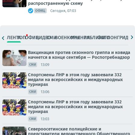
распространенную схему
Сегодня, 07:03
ОФИЦ.
ЛЕНТА
ТОП
ОФИЦ.
ВИДЕО
СМИ
ВОЕНКОРЫ
МНЕНИЯ
ПАБЛИКИ
ФОТО
ЛОНГРИДЫ
Вакцинация против сезонного гриппа и ковида
начнется в конце сентября — Роспотребнадзор
13:09
СМИ
Спортсмены ЛНР в этом году завоевали 332
медали на всероссийских и международных
турнирах
13:06
СМИ
Спортсмены ЛНР в этом году завоевали 332
медали на всероссийских и международных
турнирах
13:03
СМИ
Североосетинские полицейские и
представители ведомственного Общественного