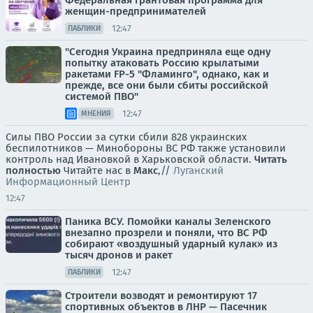
Федеральная грантовая программа для
женщин-предпринимателей
12:47
ПАБЛИКИ
"Сегодня Украина предприняла еще одну
попытку атаковать Россию крылатыми
ракетами FP-5 "Фламинго", однако, как и
прежде, все они были сбиты российской
системой ПВО"
12:47
МНЕНИЯ
Силы ПВО России за сутки сбили 828 украинских
беспилотников — Минобороны ВС РФ также установили
контроль над Ивановкой в Харьковской области.
Читать
полностью
Читайте нас в
Макс
,//
Луганский
Информационный Центр
12:47
Паника ВСУ. Помойки каналы Зеленского
внезапно прозрели и поняли, что ВС РФ
собирают «воздушный ударный кулак» из
тысяч дронов и ракет
12:47
ПАБЛИКИ
Строители возводят и ремонтируют 17
спортивных объектов в ЛНР — Пасечник