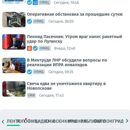
Сегодня, 10:46
ОФИЦ.
Оперативная обстановка за прошедшие сутки:
Сегодня, 06:03
ОФИЦ.
Леонид Пасечник: Утром враг нанес ракетный
удар по Луганску
Вчера, 12:40
ОФИЦ.
В Минтруде ЛНР обсудили вопросы по
реализации ИПРА инвалидов
Сегодня, 09:25
ОФИЦ.
Свеча едва не уничтожила квартиру в
Новопскове
Сегодня, 11:43
СМИ
ЛЕНТА
ТОП
ОФИЦ.
ВИДЕО
СМИ
ВОЕНКОРЫ
МНЕНИЯ
ПАБЛИКИ
ФОТО
ЛОНГРИДЫ