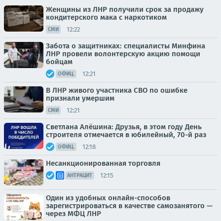
Женщины из ЛНР получили срок за продажу
кондитерского мака с наркотиком
12:22
СМИ
Забота о защитниках: специалисты Минфина
ЛНР провели волонтерскую акцию помощи
бойцам
12:21
ОФИЦ.
В ЛНР живого участника СВО по ошибке
признали умершим
12:21
СМИ
Светлана Алёшина: Друзья, в этом году День
строителя отмечается в юбилейный, 70-й раз
12:18
ОФИЦ.
Несанкционированная торговля
12:15
АНТРАЦИТ
Один из удобных онлайн-способов
зарегистрироваться в качестве самозанятого —
через МФЦ ЛНР