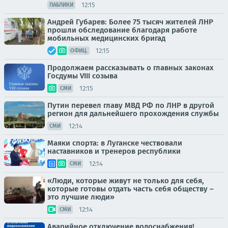
12:15
ПАБЛИКИ
Андрей Губарев: Более 75 тысяч жителей ЛНР
прошли обследование благодаря работе
мобильных медицинских бригад
12:15
ОФИЦ.
Продолжаем рассказывать о главных законах
Госдумы VIII созыва
12:15
СМИ
Путин перевел главу МВД РФ по ЛНР в другой
регион для дальнейшего прохождения службы
12:14
СМИ
Маяки спорта: в Луганске чествовали
наставников и тренеров республики
12:14
СМИ
«Люди, которые живут не только для себя,
которые готовы отдать часть себя обществу –
это лучшие люди»
12:14
СМИ
Аварийное отключение водоснабжения!