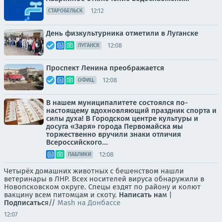
12:12
СТАРОБЕЛЬСК
День физкультурника отметили в Луганске
12:08
ЛУГАНСК
Проспект Ленина преображается
12:08
ОФИЦ.
В нашем муниципалитете состоялся по-
настоящему вдохновляющий праздник спорта и
силы духа! В Городском центре культуры и
досуга «Заря» города Первомайска мы
торжественно вручили знаки отличия
Всероссийского...
12:08
ПАБЛИКИ
Четырёх домашних животных с бешенством нашли
ветеринары в ЛНР. Всех носителей вируса обнаружили в
Новопсковском округе. Спецы ездят по району и колют
вакцину всем питомцам и скоту.
Написать на
м |
Подписатьс
я//
Mash на Донбассе
12:07