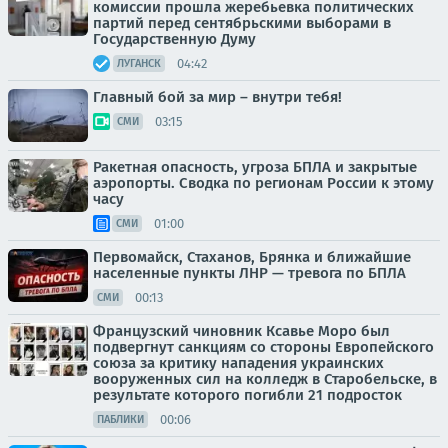
комиссии прошла жеребьевка политических
партий перед сентябрьскими выборами в
Государственную Думу
04:42
ЛУГАНСК
Главный бой за мир – внутри тебя!
03:15
СМИ
Ракетная опасность, угроза БПЛА и закрытые
аэропорты. Сводка по регионам России к этому
часу
01:00
СМИ
Первомайск, Стаханов, Брянка и ближайшие
населенные пункты ЛНР — тревога по БПЛА
00:13
СМИ
Французский чиновник Ксавье Моро был
подвергнут санкциям со стороны Европейского
союза за критику нападения украинских
вооруженных сил на колледж в Старобельске, в
результате которого погибли 21 подросток
00:06
ПАБЛИКИ