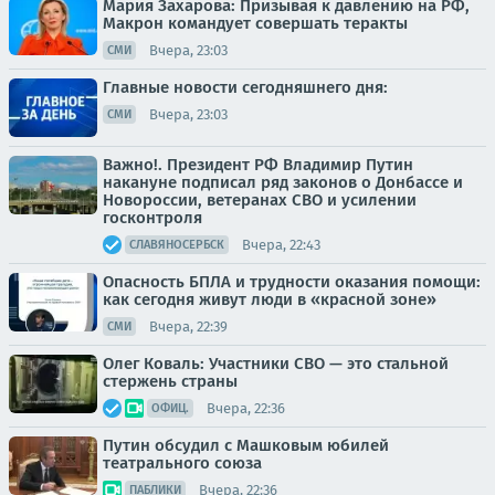
Мария Захарова: Призывая к давлению на РФ,
Макрон командует совершать теракты
Вчера, 23:03
СМИ
Главные новости сегодняшнего дня:
Вчера, 23:03
СМИ
Важно!. Президент РФ Владимир Путин
накануне подписал ряд законов о Донбассе и
Новороссии, ветеранах СВО и усилении
госконтроля
Вчера, 22:43
СЛАВЯНОСЕРБСК
Опасность БПЛА и трудности оказания помощи:
как сегодня живут люди в «красной зоне»
Вчера, 22:39
СМИ
Олег Коваль: Участники СВО — это стальной
стержень страны
Вчера, 22:36
ОФИЦ.
Путин обсудил с Машковым юбилей
театрального союза
Вчера, 22:36
ПАБЛИКИ