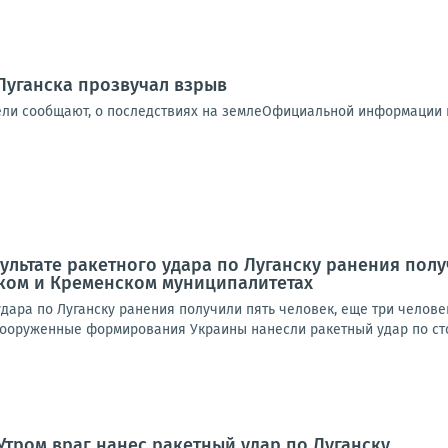
Луганска прозвучал взрыв
ели сообщают, о последствиях на землеОфициальной информации п
зультате ракетного удара по Луганску ранения пол
ском и Кременском муниципалитетах
удара по Луганску ранения получили пять человек, еще три челов
ооруженные формирования Украины нанесли ракетный удар по сто
Утром враг нанес ракетный удар по Луганску