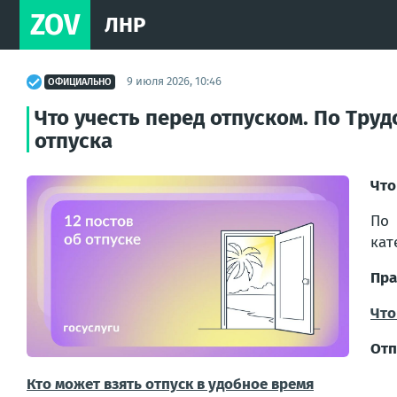
ZOV
ЛНР
9 июля 2026, 10:46
ОФИЦИАЛЬНО
Что учесть перед отпуском. По Тру
отпуска
Что
По 
кат
Пра
Что
Отп
Кто может взять отпуск в удобное время