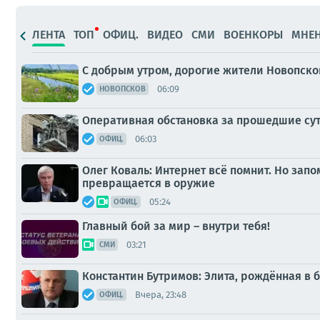
ЛЕНТА
ТОП
ОФИЦ.
ВИДЕО
СМИ
ВОЕНКОРЫ
МНЕ
С добрым утром, дорогие жители Новопско
06:09
НОВОПСКОВ
Оперативная обстановка за прошедшие сут
06:03
ОФИЦ.
Олег Коваль: Интернет всё помнит. Но зап
превращается в оружие
05:24
ОФИЦ.
Главный бой за мир – внутри тебя!
03:21
СМИ
Константин Бутримов: Элита, рождённая в 
Вчера, 23:48
ОФИЦ.