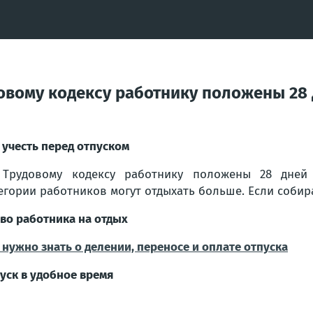
довому кодексу работнику положены 28
 учесть перед отпуском
Трудовому кодексу работнику положены 28 дней 
егории работников могут отдыхать больше. Если собира
во работника на отдых
 нужно знать о делении, переносе и оплате отпуска
уск в удобное время