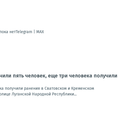
ока нетTelegram | MAX
учили пять человек, еще три человека получили
ека получили ранения в Сватовском и Кременском
лице Луганской Народной Республики...