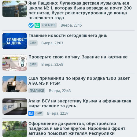
Яна Пащенко: Луганская детская музыкальная
школа № 1, которая была возведена почти 200
лет назад, будет реконструирована до конца
нынешнего года
Вчера, 23:15
ЛУГАНСК
Главные новости сегодняшнего дня:
Вчера, 23:03
СМИ
Проверьте свою логику. Задание на картинке
Вчера, 22:48
СМИ
США применили по Ирану порядка 1300 ракет
ATACMS и PrSM
Вчера, 22:43
ПАБЛИКИ
Атаки ВСУ на энергетику Крыма и африканская
жара: главное за день
Вчера, 22:37
СМИ
Оформление документов, обустройство
пандусов и многое другое: Народный фронт
активно помогает жителям Республики