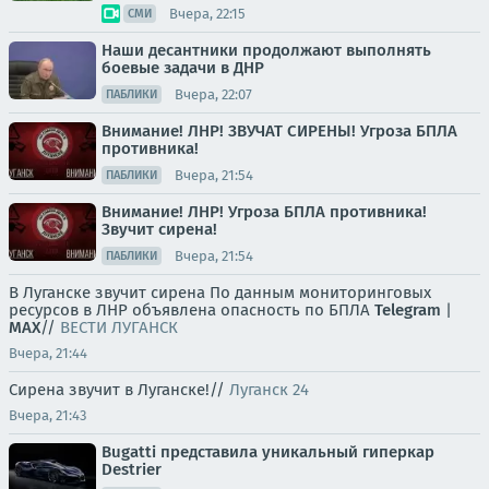
Вчера, 22:15
СМИ
Наши десантники продолжают выполнять
боевые задачи в ДНР
Вчера, 22:07
ПАБЛИКИ
Внимание! ЛНР! ЗВУЧАТ СИРЕНЫ! Угроза БПЛА
противника!
Вчера, 21:54
ПАБЛИКИ
Внимание! ЛНР! Угроза БПЛА противника!
Звучит сирена!
Вчера, 21:54
ПАБЛИКИ
В Луганске звучит сирена По данным мониторинговых
ресурсов в ЛНР объявлена опасность по БПЛА
Telegram
|
MAX
//
ВЕСТИ ЛУГАНСК
Вчера, 21:44
Сирена звучит в Луганске!//
Луганск 24
Вчера, 21:43
Bugatti представила уникальный гиперкар
Destrier