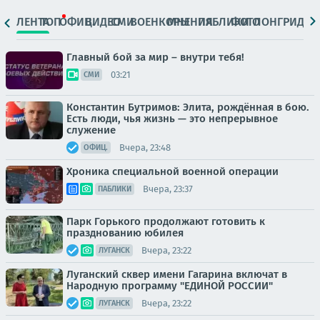
ЛЕНТА
ТОП
ОФИЦ.
ВИДЕО
СМИ
ВОЕНКОРЫ
МНЕНИЯ
ПАБЛИКИ
ФОТО
ЛОНГРИДЫ
Главный бой за мир – внутри тебя!
03:21
СМИ
Константин Бутримов: Элита, рождённая в бою.
Есть люди, чья жизнь — это непрерывное
служение
Вчера, 23:48
ОФИЦ.
Хроника специальной военной операции
Вчера, 23:37
ПАБЛИКИ
Парк Горького продолжают готовить к
празднованию юбилея
Вчера, 23:22
ЛУГАНСК
Луганский сквер имени Гагарина включат в
Народную программу "ЕДИНОЙ РОССИИ"
Вчера, 23:22
ЛУГАНСК