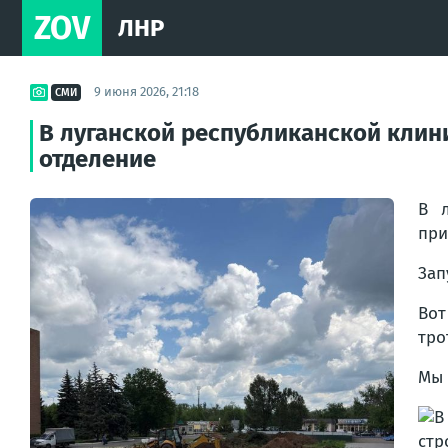
ZOV
ЛНР
9 июня 2026, 21:18
СМИ
В луганской республиканской клин
отделение
В л
при
Зап
Вот
тро
Мы