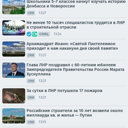
Школьники 5–7 классов начнут изучать историю
Донбасса и Новороссии
13:27
СМИ
Не менее 10 тысяч специалистов трудятся в ЛНР
в строительной отрасли
13:24
ОФИЦ.
Архимандрит Иоанн: «Святой Пантелеимон
приходит к нам накануне дня своей памяти»
13:21
СМИ
Глава ЛНР поздравил с 60-летним юбилеем
Зампредседателя Правительства России Марата
Хуснуллина
13:21
СМИ
За сутки в ЛНР потушили 17 пожаров
13:21
СМИ
Российские строители за 10 лет возвели около
миллиарда кв. м жилья — Путин
13:15
СМИ