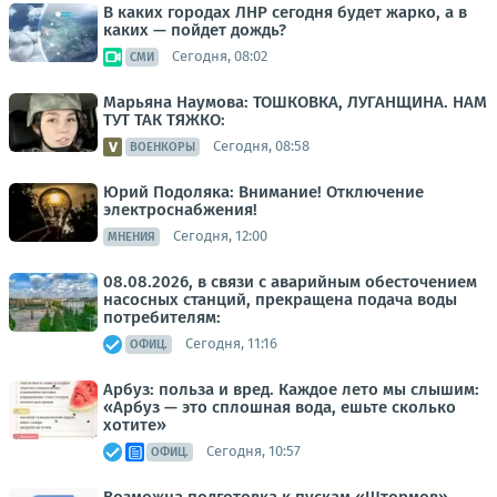
В каких городах ЛНР сегодня будет жарко, а в
каких — пойдет дождь?
Сегодня, 08:02
СМИ
Марьяна Наумова: ТОШКОВКА, ЛУГАНЩИНА. НАМ
ТУТ ТАК ТЯЖКО:
Сегодня, 08:58
ВОЕНКОРЫ
Юрий Подоляка: Внимание! Отключение
электроснабжения!
Сегодня, 12:00
МНЕНИЯ
08.08.2026, в связи с аварийным обесточением
насосных станций, прекращена подача воды
потребителям:
Сегодня, 11:16
ОФИЦ.
Арбуз: польза и вред. Каждое лето мы слышим:
«Арбуз — это сплошная вода, ешьте сколько
хотите»
Сегодня, 10:57
ОФИЦ.
Возможна подготовка к пускам «Штормов»,