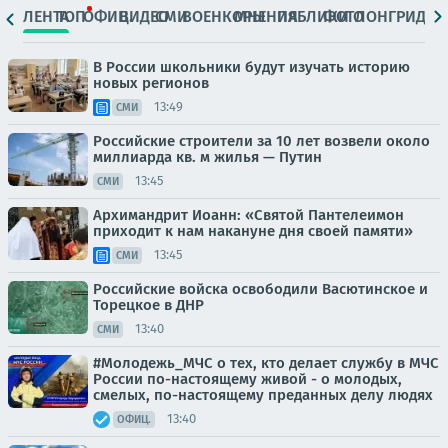
ЛЕНТА
ТОП
ОФИЦ.
ВИДЕО
СМИ
ВОЕНКОРЫ
МНЕНИЯ
ПАБЛИКИ
ФОТО
ЛОНГРИДЫ
В России школьники будут изучать историю
новых регионов
13:49
СМИ
Российские строители за 10 лет возвели около
миллиарда кв. м жилья — Путин
13:45
СМИ
Архимандрит Иоанн: «Святой Пантелеимон
приходит к нам накануне дня своей памяти»
13:45
СМИ
Российские войска освободили Васютинское и
Торецкое в ДНР
13:40
СМИ
#Молодежь_МЧС о тех, кто делает службу в МЧС
России по-настоящему живой - о молодых,
смелых, по-настоящему преданных делу людях
13:40
ОФИЦ.