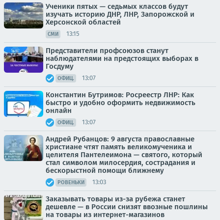
Ученики пятых — седьмых классов будут
изучать историю ДНР, ЛНР, Запорожской и
Херсонской областей
13:15
СМИ
Представители профсоюзов станут
наблюдателями на предстоящих выборах в
Госдуму
13:07
ОФИЦ.
Константин Бутримов: Росреестр ЛНР: Как
быстро и удобно оформить недвижимость
онлайн
13:07
ОФИЦ.
Андрей Рубанцов: 9 августа православные
христиане чтят память великомученика и
целителя Пантелеимона — святого, который
стал символом милосердия, сострадания и
бескорыстной помощи ближнему
13:03
РОВЕНЬКИ
Заказывать товары из-за рубежа станет
дешевле — в России снизят ввозные пошлины
на товары из интернет-магазинов