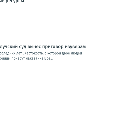
ые ресурсы
олучский суд вынес приговор изуверам
следних лет. Жестокость, с которой двое людей
ийцы понесут наказание.Всё...