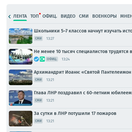
ЛЕНТА
ТОП
ОФИЦ.
ВИДЕО
СМИ
ВОЕНКОРЫ
МНЕ
Школьники 5–7 классов начнут изучать ис
13:27
СМИ
Не менее 10 тысяч специалистов трудятся 
13:24
ОФИЦ.
Архимандрит Иоанн: «Святой Пантелеимон 
13:21
СМИ
Глава ЛНР поздравил с 60-летним юбилеем
13:21
СМИ
За сутки в ЛНР потушили 17 пожаров
13:21
СМИ