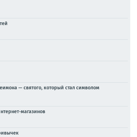
стей
леимона — святого, который стал символом
интернет-магазинов
привычек