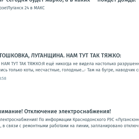
зе!Луганск 24 в МАКС
 ТОШКОВКА, ЛУГАНЩИНА. НАМ ТУТ ТАК ТЯЖКО:
АМ ТУТ ТАК ТЯЖКО:Я ещё никогда не видела настолько разрушенног
ись только коты, несчастные, голодные...- Там на бугре, наводчик си
8:58
нимание! Отключение электроснабжения!
лектроснабжения! По информации Краснодонского РЭС «Луганскэн
.00, в связи с ремонтными работами на линии, запланировано отключ