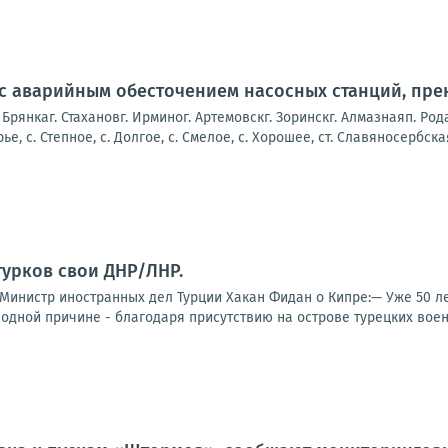
зи с аварийным обесточением насосных станций, пр
. Брянкаг. Стахановг. Ирминог. Артемовскг. Зоринскг. Алмазнаяп. Рода
е, с. Степное, с. Долгое, с. Смелое, с. Хорошее, ст. Славяносербская
турков свои ДНР/ЛНР.
..Министр иностранных дел Турции Хакан Фидан о Кипре:— Уже 50 ле
одной причине - благодаря присутствию на острове турецких военн