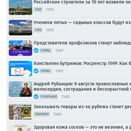
Российские строители за 10 лет возвели о
13:15
СМИ
Ученики пятых — седьмых классов будут из
13:15
СМИ
Представители профсоюзов станут наблюд
13:07
ОФИЦ.
Константин Бутримов: Росреестр ЛНР: Как
13:07
ОФИЦ.
Андрей Рубанцов: 9 августа православные 
милосердия, сострадания и бескорыстной
13:03
РОВЕНЬКИ
Заказывать товары из-за рубежа станет д
13:03
ПАБЛИКИ
Здоровая кожа сосков — это не везение, а