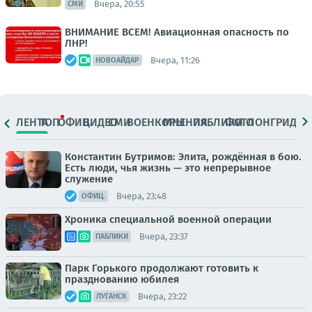
Вчера, 20:55
СМИ
ВНИМАНИЕ ВСЕМ! Авиационная опасность по
ЛНР!
Вчера, 11:26
НОВОАЙДАР
ЛЕНТА
ТОП
ОФИЦ.
ВИДЕО
СМИ
ВОЕНКОРЫ
МНЕНИЯ
ПАБЛИКИ
ФОТО
ЛОНГРИДЫ
Константин Бутримов: Элита, рождённая в бою.
Есть люди, чья жизнь — это непрерывное
служение
Вчера, 23:48
ОФИЦ.
Хроника специальной военной операции
Вчера, 23:37
ПАБЛИКИ
Парк Горького продолжают готовить к
празднованию юбилея
Вчера, 23:22
ЛУГАНСК