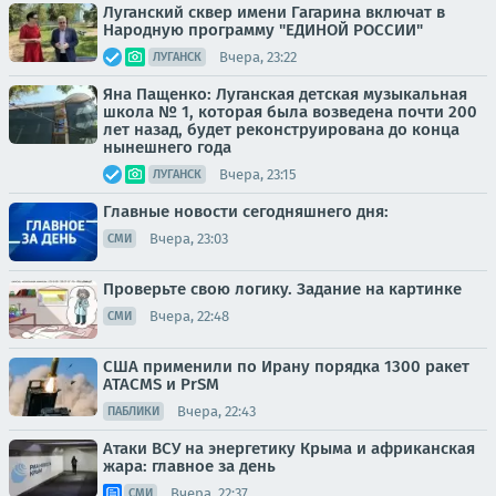
Луганский сквер имени Гагарина включат в
Народную программу "ЕДИНОЙ РОССИИ"
Вчера, 23:22
ЛУГАНСК
Яна Пащенко: Луганская детская музыкальная
школа № 1, которая была возведена почти 200
лет назад, будет реконструирована до конца
нынешнего года
Вчера, 23:15
ЛУГАНСК
Главные новости сегодняшнего дня:
Вчера, 23:03
СМИ
Проверьте свою логику. Задание на картинке
Вчера, 22:48
СМИ
США применили по Ирану порядка 1300 ракет
ATACMS и PrSM
Вчера, 22:43
ПАБЛИКИ
Атаки ВСУ на энергетику Крыма и африканская
жара: главное за день
Вчера, 22:37
СМИ