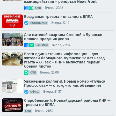
взаимодействии – репортаж News Front
Вчера, 22:12
СМИ
Воздушная тревога - опасность БПЛА
Вчера, 22:12
НОВОПСКОВ
Для жителей квартала Степной в Луганске
прошел праздник двора
Вчера, 22:04
ПАБЛИКИ
Всего один источник информации – для
жителей блокадного Луганска: 12 лет назад
газета «XXI век – ЛНР» выпустила первый
боевой листок
Вчера, 22:00
СМИ
Уважаемые коллеги!. Новый номер «Пульса
Профсоюза» — о том, что нас объединяет
Вчера, 21:57
ОФИЦ.
Старобельский, Новоайдарский районы ЛНР —
тревога по БПЛА
Вчера, 21:52
СМИ