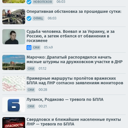
06:03
НОВОПСКОВ
Оперативная обстановка за прошедшие сутки:
06:03
ОФИЦ.
Судьба человека. Воевал и за Украину, и за
Россию, а затем отбился от обвинения в
госизмене
05:49
СМИ
Марочко: Драпатый распорядился начать
мясные штурмы на дружковском участке в ДНР
01:12
СМИ
Примерные маршруты пролётов вражеских
БПЛА над ЛНР согласно заявлениям мониторов
00:28
СМИ
Луганск, Родаково — тревога по БПЛА
00:21
СМИ
Свердловск и ближайшие населенные пункты
ЛНР — тревога по БПЛА