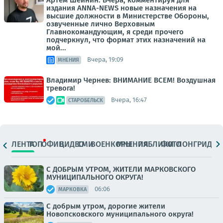
издания ANNA-NEWS новые назначения на
высшие должности в Министерстве Обороны,
озвученные лично Верховным
Главнокомандующим, я среди прочего
подчеркнул, что формат этих назначений на
мой...
Вчера, 19:09
МНЕНИЯ
Владимир Чернев: ВНИМАНИЕ ВСЕМ! Воздушная
тревога!
Вчера, 16:47
СТАРОБЕЛЬСК
ЛЕНТА
ТОП
ОФИЦ.
ВИДЕО
СМИ
ВОЕНКОРЫ
МНЕНИЯ
ПАБЛИКИ
ФОТО
ЛОНГРИДЫ
С ДОБРЫМ УТРОМ, ЖИТЕЛИ МАРКОВСКОГО
МУНИЦИПАЛЬНОГО ОКРУГА!
06:06
МАРКОВКА
С добрым утром, дорогие жители
Новопсковского муниципального округа!