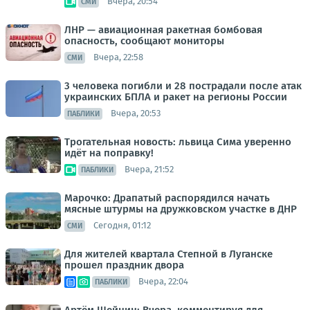
Вчера, 20:54
СМИ
ЛНР — авиационная ракетная бомбовая
опасность, сообщают мониторы
Вчера, 22:58
СМИ
3 человека погибли и 28 пострадали после атак
украинских БПЛА и ракет на регионы России
Вчера, 20:53
ПАБЛИКИ
Трогательная новость: львица Сима уверенно
идёт на поправку!
Вчера, 21:52
ПАБЛИКИ
Марочко: Драпатый распорядился начать
мясные штурмы на дружковском участке в ДНР
Сегодня, 01:12
СМИ
Для жителей квартала Степной в Луганске
прошел праздник двора
Вчера, 22:04
ПАБЛИКИ
Артём Шейнин: Вчера, комментируя для